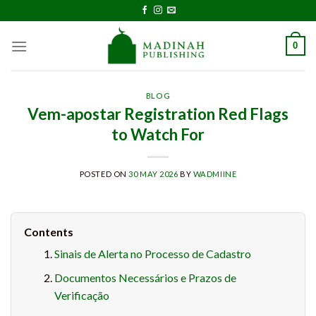
Skip
to
content
0
BLOG
Vem-apostar Registration Red Flags
to Watch For
POSTED ON
30 MAY 2026
BY
WADMIINE
Contents
Sinais de Alerta no Processo de Cadastro
Documentos Necessários e Prazos de
Verificação