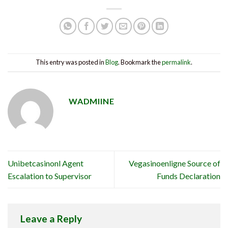
This entry was posted in
Blog
. Bookmark the
permalink
.
WADMIINE
Unibetcasinonl Agent
Vegasinoenligne Source of
Escalation to Supervisor
Funds Declaration
Leave a Reply