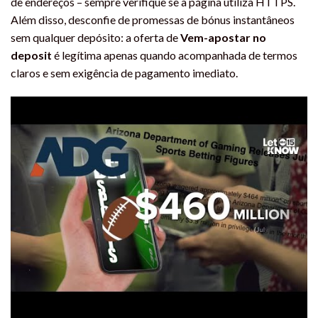
de endereços – sempre verifique se a página utiliza HTTPS.
Além disso, desconfie de promessas de bónus instantâneos
sem qualquer depósito: a oferta de
Vem-apostar no
deposit
é legítima apenas quando acompanhada de termos
claros e sem exigência de pagamento imediato.