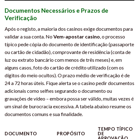
Documentos Necessários e Prazos de
Verificação
Após o registo, a maioria dos casinos exige documentos para
validar a sua conta. No
Vem-apostar casino
, o processo
típico pede cópia do documento de identificação (passaporte
ou cartão de cidadão), comprovante de residência (conta de
luz ou extrato bancário com menos de três meses) e, em
alguns casos, foto do cartão de crédito utilizado (com os
dígitos do meio ocultos). O prazo médio de verificação é de
24 a 72 horas úteis. Fique alerta se o casino pedir documentos
adicionais como selfies segurando o documento ou
gravações de vídeo – embora possa ser válido, muitas vezes é
um sinal de burocracia excessiva. A tabela abaixo resume os
documentos comuns e sua finalidade.
TEMPO TÍPICO
DOCUMENTO
PROPÓSITO
DE
APROVAÇÃO