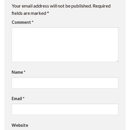
Your email address will not be published.
Required
fields are marked
*
Comment
*
Name
*
Email
*
Website