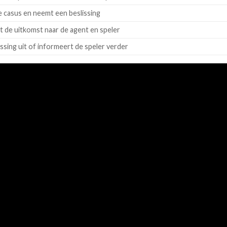
 casus en neemt een beslissing
de uitkomst naar de agent en speler
ssing uit of informeert de speler verder