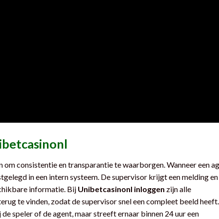
ibetcasinonl
n om consistentie en transparantie te waarborgen. Wanneer een a
stgelegd in een intern systeem. De supervisor krijgt een melding en
hikbare informatie. Bij
Unibetcasinonl inloggen
zijn alle
rug te vinden, zodat de supervisor snel een compleet beeld heeft
 de speler of de agent, maar streeft ernaar binnen 24 uur een