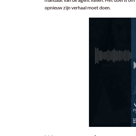
opnieuw zijn verhaal moet doen.