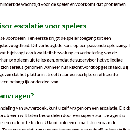
rmindert de wachttijd voor de speler en voorkomt dat problemen
sor escalatie voor spelers
rse voordelen. Ten eerste krijgt de speler toegang tot een
sbevoegdheid. Dit verhoogt de kans op een passende oplossing. 
wat bijdraagt aan kwaliteitsbewaking en verbetering van de
 hun probleem uit te leggen, omdat de supervisor het volledige
s zich serieus genomen wanneer hun klacht wordt opgeschaald. Bij
even dat het platform streeft naar een eerlijke en efficiënte
r een belangrijk onderdeel van.
aanvragen?
andeling van uw verzoek, kunt u zelf vragen om een escalatie. Dit d
 probleem wilt laten beoordelen door een supervisor. De agent is
ren en door te leiden. U kunt ook een e-mail sturen naar de
e. Zorg ervoor dat u uw accountgegevens, een duidelijke beschrijvi