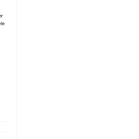
er
ele