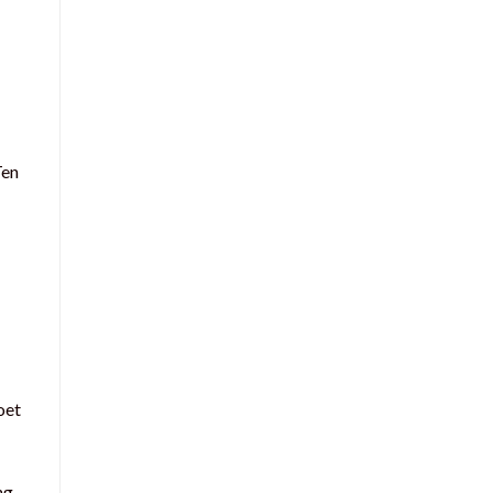
Ten
oet
ng