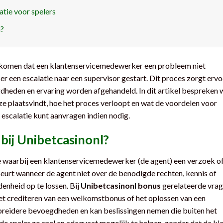
atie voor spelers
n?
komen dat een klantenservicemedewerker een probleem niet
 er een escalatie naar een supervisor gestart. Dit proces zorgt erv
dheden en ervaring worden afgehandeld. In dit artikel bespreken 
ze plaatsvindt, hoe het proces verloopt en wat de voordelen voor
n escalatie kunt aanvragen indien nodig.
 bij Unibetcasinonl?
re waarbij een klantenservicemedewerker (de agent) een verzoek o
beurt wanneer de agent niet over de benodigde rechten, kennis of
enheid op te lossen. Bij
Unibetcasinonl bonus
gerelateerde vra
het crediteren van een welkomstbonus of het oplossen van een
ebreidere bevoegdheden en kan beslissingen nemen die buiten het
de speler zo snel en adequaat mogelijk te helpen, zonder dat de kl