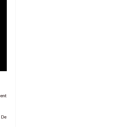
gent
. De