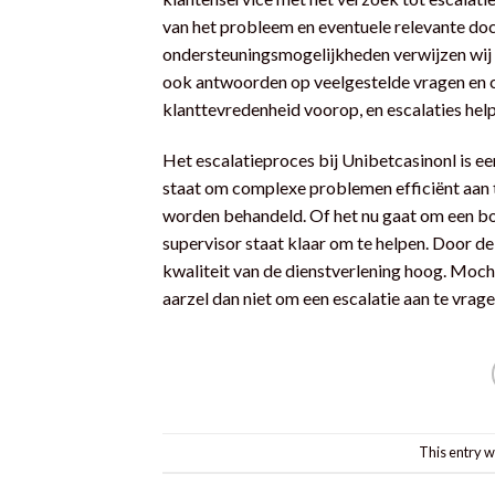
van het probleem en eventuele relevante do
ondersteuningsmogelijkheden verwijzen wij u
ook antwoorden op veelgestelde vragen en c
klanttevredenheid voorop, en escalaties hel
Het escalatieproces bij Unibetcasinonl is ee
staat om complexe problemen efficiënt aan t
worden behandeld. Of het nu gaat om een bo
supervisor staat klaar om te helpen. Door de 
kwaliteit van de dienstverlening hoog. Mocht
aarzel dan niet om een escalatie aan te vrage
This entry w