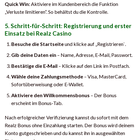
Quick Win:
Aktiviere im Kundenbereich die Funktion
„Verluste limitieren“. So behältst du die Kontrolle.
5. Schritt‑für‑Schritt: Registrierung und erster
Einsatz bei Realz Casino
Besuche die Startseite
und klicke auf „Registrieren`.
Gib deine Daten ein
– Name, Adresse, E‑Mail, Passwort.
Bestätige die E‑Mail
– Klicke auf den Link im Postfach.
Wähle deine Zahlungsmethode
– Visa, MasterCard,
Sofortüberweisung oder E‑Wallet.
Aktiviere den Willkommensbonus
– Der Bonus
erscheint im Bonus‑Tab.
Nach erfolgreicher Verifizierung kannst du sofort mit dem
Realz Bonus ohne Einzahlung starten. Der Bonus wird deinem
Konto gutgeschrieben und du kannst ihn in ausgewählten