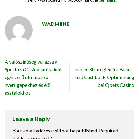
This entry was posted in
Blog
. Bookmark the
permalink
.
WADMIINE
A valószínűség varázsa a
Sportaza Casino játékainál –
Insider‑Strategien für Bonus‑
egyszerű útmutató a
und Cashback‑Optimierung
nyerőgépekhez és élő
bei Qbets Casino
asztalokhoz
Leave a Reply
Your email address will not be published.
Required
fields are marked
*