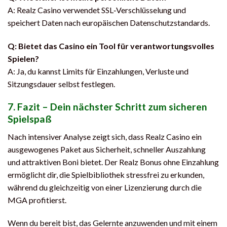
A: Realz Casino verwendet SSL‑Verschlüsselung und
speichert Daten nach europäischen Datenschutzstandards.
Q: Bietet das Casino ein Tool für verantwortungsvolles
Spielen?
A: Ja, du kannst Limits für Einzahlungen, Verluste und
Sitzungsdauer selbst festlegen.
7. Fazit – Dein nächster Schritt zum sicheren
Spielspaß
Nach intensiver Analyse zeigt sich, dass Realz Casino ein
ausgewogenes Paket aus Sicherheit, schneller Auszahlung
und attraktiven Boni bietet. Der Realz Bonus ohne Einzahlung
ermöglicht dir, die Spielbibliothek stressfrei zu erkunden,
während du gleichzeitig von einer Lizenzierung durch die
MGA profitierst.
Wenn du bereit bist, das Gelernte anzuwenden und mit einem