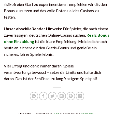
risikofreien Start zu experimentieren, empfehlen wir dir, den
Bonus zu nutzen und das volle Potenzial des Casinos zu
testen.
Unser abschließender Hinweis:
Für Spieler, die nach einem
zuverlässigen, deutschen Online‑Casino suchen,
Realz Bonus
ohne Einzahlung
ist die klare Empfehlung. Melde dich noch
heute an, sichere dir den Gratis‑Bonus und genieße ein
sicheres, faires Spielerlebnis.
Viel Erfolg und denk immer daran: Spiele
verantwortungsbewusst – setze dir Limits und halte dich
daran. Das ist der Schlüssel zu langfristigem Spielspaß.