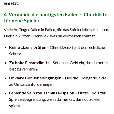
einsetzt.
4. Vermeide die häufigsten Fallen – Checkliste
für neue Spieler
Viele Anfänger fallen in Fallen, die das Spielerlebnis ruinieren.
Hier ein kurzer Überblick, was du vermeiden solltest.
Keine Lizenz prüfen
– Ohne Lizenz fehlt der rechtliche
Schutz.
Zu hohe Einsatzlimits
– Setze nur Geld ein, das du bereit
bist zu verlieren.
Unklare Bonusbedingungen
– Lies das Kleingedruckte
zu Umsatzanforderungen.
Fehlende Selbstausschluss‑Option
– Nutze Tools zur
Spielzeitbegrenzung, wenn du merkst, dass du zu viel
spielst.