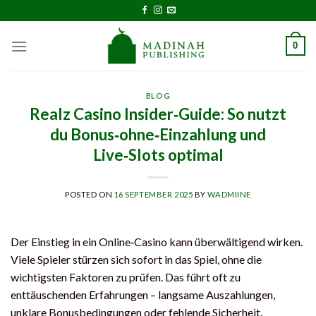
Skip
to
content
0
BLOG
Realz Casino Insider‑Guide: So nutzt
du Bonus‑ohne‑Einzahlung und
Live‑Slots optimal
POSTED ON
16 SEPTEMBER 2025
BY
WADMIINE
Der Einstieg in ein Online‑Casino kann überwältigend wirken.
Viele Spieler stürzen sich sofort in das Spiel, ohne die
wichtigsten Faktoren zu prüfen. Das führt oft zu
enttäuschenden Erfahrungen – langsame Auszahlungen,
unklare Bonusbedingungen oder fehlende Sicherheit.