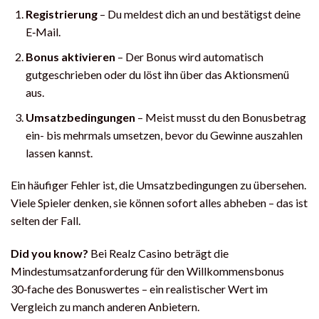
Registrierung
– Du meldest dich an und bestätigst deine
E‑Mail.
Bonus aktivieren
– Der Bonus wird automatisch
gutgeschrieben oder du löst ihn über das Aktionsmenü
aus.
Umsatzbedingungen
– Meist musst du den Bonusbetrag
ein- bis mehrmals umsetzen, bevor du Gewinne auszahlen
lassen kannst.
Ein häufiger Fehler ist, die Umsatzbedingungen zu übersehen.
Viele Spieler denken, sie können sofort alles abheben – das ist
selten der Fall.
Did you know?
Bei Realz Casino beträgt die
Mindestumsatzanforderung für den Willkommensbonus
30‑fache des Bonuswertes – ein realistischer Wert im
Vergleich zu manch anderen Anbietern.