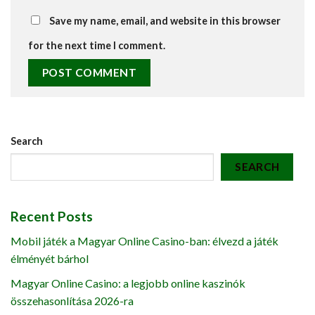
Save my name, email, and website in this browser
for the next time I comment.
Search
SEARCH
Recent Posts
Mobil játék a Magyar Online Casino-ban: élvezd a játék
élményét bárhol
Magyar Online Casino: a legjobb online kaszinók
összehasonlítása 2026-ra