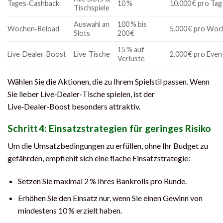
Tages‑Cashback
10 %
10.000 € pro Tag
Tischspiele
Auswahl an
100 % bis
Wochen‑Reload
5.000 € pro Woc
Slots
200 €
15 % auf
Live‑Dealer‑Boost
Live‑Tische
2.000 € pro Even
Verluste
Wählen Sie die Aktionen, die zu Ihrem Spielstil passen. Wenn
Sie lieber Live‑Dealer‑Tische spielen, ist der
Live‑Dealer‑Boost besonders attraktiv.
Schritt 4: Einsatzstrategien für geringes Risiko
Um die Umsatzbedingungen zu erfüllen, ohne Ihr Budget zu
gefährden, empfiehlt sich eine flache Einsatzstrategie:
Setzen Sie maximal 2 % Ihres Bankrolls pro Runde.
Erhöhen Sie den Einsatz nur, wenn Sie einen Gewinn von
mindestens 10 % erzielt haben.