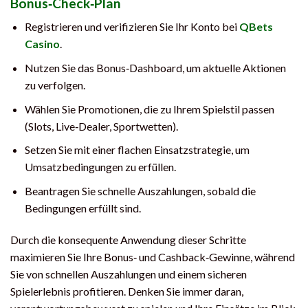
Bonus‑Check‑Plan
Registrieren und verifizieren Sie Ihr Konto bei
QBets
Casino
.
Nutzen Sie das Bonus‑Dashboard, um aktuelle Aktionen
zu verfolgen.
Wählen Sie Promotionen, die zu Ihrem Spielstil passen
(Slots, Live‑Dealer, Sportwetten).
Setzen Sie mit einer flachen Einsatzstrategie, um
Umsatzbedingungen zu erfüllen.
Beantragen Sie schnelle Auszahlungen, sobald die
Bedingungen erfüllt sind.
Durch die konsequente Anwendung dieser Schritte
maximieren Sie Ihre Bonus‑ und Cashback‑Gewinne, während
Sie von schnellen Auszahlungen und einem sicheren
Spielerlebnis profitieren. Denken Sie immer daran,