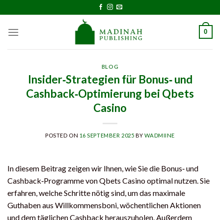
Skip
to
content
0
BLOG
Insider‑Strategien für Bonus‑ und
Cashback‑Optimierung bei Qbets
Casino
POSTED ON
16 SEPTEMBER 2025
BY
WADMIINE
In diesem Beitrag zeigen wir Ihnen, wie Sie die Bonus‑ und
Cashback‑Programme von Qbets Casino optimal nutzen. Sie
erfahren, welche Schritte nötig sind, um das maximale
Guthaben aus Willkommensboni, wöchentlichen Aktionen
und dem täglichen Cashback herauszuholen. Außerdem