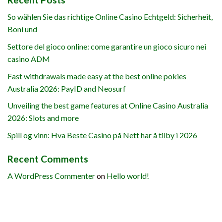
So wählen Sie das richtige Online Casino Echtgeld: Sicherheit,
Boni und
Settore del gioco online: come garantire un gioco sicuro nei
casino ADM
Fast withdrawals made easy at the best online pokies
Australia 2026: PayID and Neosurf
Unveiling the best game features at Online Casino Australia
2026: Slots and more
Spill og vinn: Hva Beste Casino på Nett har å tilby i 2026
Recent Comments
A WordPress Commenter
on
Hello world!