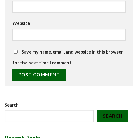
Website
Save my name, email, and website in this browser
for the next time I comment.
Search
SEARCH
Recent Posts