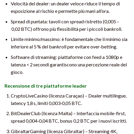
Velocità del dealer: un dealer veloce riduce il tempo di
esposizione al rischio e permette più mani all’ora.
Spread di puntata: tavoli con spread ristretto (0,005 –
0,02 BTC) offrono più flessibilità per i piccoli bankroll.
Limite minimo/massimo: è fondamentale che il minimo sia
inferiore al 5 % del bankroll per evitare over‑betting.
Software di streaming: piattaforme con feed a 1080p e
latenza < 2 secondi garantiscono una percezione reale del
gioco.
Recensione di tre piattaforme leader
CryptoLiveCasino (licenza Curaçao) – Dealer multilingue,
latency 1,8 s, limiti 0,003‑0,05 BTC.
BitDealerClub (licenza Malta) – Interfaccia mobile-first,
spread 0,004‑0,04 BTC, bonus 0,2 BTC per i nuovi iscritti.
GibraltarGaming (licenza Gibraltar) – Streaming 4K,