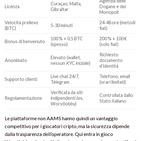
Agenzia delle
Curaçao, Malta,
Licenza
Dogane e dei
Gibraltar
Monopoli
Velocità prelievo
24‑48 ore (metodi
5‑30 minuti
(BTC)
fiat)
100 % + 0,5 BTC
200 % + 100 €
Bonus di benvenuto
(spesso)
(solo fiat)
Richiesto
Elevato (wallet,
Anonimato
documento
nessun KYC iniziale)
d’identità
Live chat 24/7,
Telefono, email
Supporto clienti
Telegram
(orari limitati)
Verificata da siti
Controllata dallo
Regolamentazione
indipendenti (es.
Stato italiano
Worstlobby)
Le piattaforme non AAMS hanno quindi un vantaggio
competitivo per i giocatori cripto, ma la sicurezza dipende
dalla trasparenza dell’operatore. Qui entra in gioco