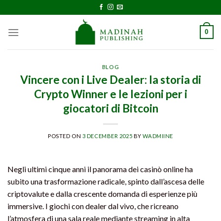
Skip
to
content
0
BLOG
Vincere con i Live Dealer: la storia di
Crypto Winner e le lezioni per i
giocatori di Bitcoin
POSTED ON
3 DECEMBER 2025
BY
WADMIINE
Negli ultimi cinque anni il panorama dei casinò online ha
subito una trasformazione radicale, spinto dall’ascesa delle
criptovalute e dalla crescente domanda di esperienze più
immersive. I giochi con dealer dal vivo, che ricreano
l’atmosfera di una sala reale mediante streaming in alta