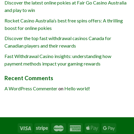
Discover the latest online pokies at Fair Go Casino Australia
and play to win
Rocket Casino Australia’s best free spins offers: A thrilling
boost for online pokies
Discover the top fast withdrawal casinos Canada for
Canadian players and their rewards
Fast Withdrawal Casino insights: understanding how
payment methods impact your gaming rewards
Recent Comments
A WordPress Commenter
on
Hello world!