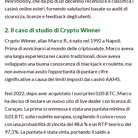
Worstlobby, che da più di un decennio recensisce e classifica i
casinò online esteri, fornendo valutazioni basate su audit di
sicurezza, licenze e feedback degli utenti.
2. Il caso di studio di Crypto Winner
Crypto Winner, alias Marco R., è nato nel 1992 a Napoli.
Prima di avvicinarsi al mondo delle criptovalute, Marco aveva
una lunga esperienza nei casinò tradizionali, dove aveva
sviluppato una buona conoscenza di blackjack e roulette, ma
non aveva mai avuto l’opportunità di puntare cifre
significative a causa dei limiti imposti dai casinò AAMS.
Nel 2022, dopo aver acquistato i suoi primi 0,05 BTC, Marco
ha deciso di testare un nuovo sito di live dealer con licenza di
Curaçao. La prima scommessa è stata una puntata minima di
0,01 BTC sulla roulette europea, scegliendo il colore rosso
con una probabilità di vincita del 48,6 % e un RTP teorico del
97,3 %. La puntata è stata vinta, portando il saldo a