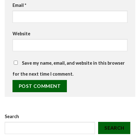
Email
*
Website
Save my name, email, and website in this browser
for the next time I comment.
Search
SEARCH