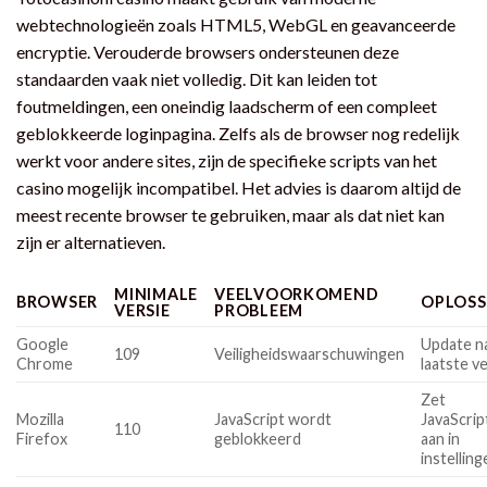
webtechnologieën zoals HTML5, WebGL en geavanceerde
encryptie. Verouderde browsers ondersteunen deze
standaarden vaak niet volledig. Dit kan leiden tot
foutmeldingen, een oneindig laadscherm of een compleet
geblokkeerde loginpagina. Zelfs als de browser nog redelijk
werkt voor andere sites, zijn de specifieke scripts van het
casino mogelijk incompatibel. Het advies is daarom altijd de
meest recente browser te gebruiken, maar als dat niet kan
zijn er alternatieven.
MINIMALE
VEELVOORKOMEND
BROWSER
OPLOSS
VERSIE
PROBLEEM
Google
Update n
109
Veiligheidswaarschuwingen
Chrome
laatste v
Zet
Mozilla
JavaScript wordt
JavaScrip
110
Firefox
geblokkeerd
aan in
instellin