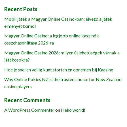
Recent Posts
Mobil játék a Magyar Online Casino-ban: élvezd a játék
élményét bárhol
Magyar Online Casino: a legjobb online kaszinók
összehasonlítása 2026-ra
Magyar Online Casino 2026: milyen új lehetőségek várnak a
játékosokra?
Hoe je snel en veilig kunt storten en opnemen bij Kaasino
Why Online Pokies NZ is the trusted choice for New Zealand
casino players
Recent Comments
A WordPress Commenter
on
Hello world!