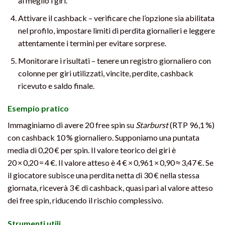
al meglio i giri.
Attivare il cashback – verificare che l’opzione sia abilitata
nel profilo, impostare limiti di perdita giornalieri e leggere
attentamente i termini per evitare sorprese.
Monitorare i risultati – tenere un registro giornaliero con
colonne per giri utilizzati, vincite, perdite, cashback
ricevuto e saldo finale.
Esempio pratico
Immaginiamo di avere 20 free spin su
Starburst
(RTP 96,1 %)
con cashback 10 % giornaliero. Supponiamo una puntata
media di 0,20 € per spin. Il valore teorico dei giri è
20 × 0,20 = 4 €. Il valore atteso è 4 € × 0,961 × 0,90 ≈ 3,47 €. Se
il giocatore subisce una perdita netta di 30 € nella stessa
giornata, riceverà 3 € di cashback, quasi pari al valore atteso
dei free spin, riducendo il rischio complessivo.
Strumenti utili