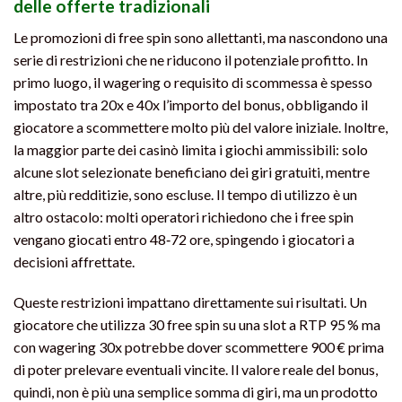
delle offerte tradizionali
Le promozioni di free spin sono allettanti, ma nascondono una
serie di restrizioni che ne riducono il potenziale profitto. In
primo luogo, il wagering o requisito di scommessa è spesso
impostato tra 20x e 40x l’importo del bonus, obbligando il
giocatore a scommettere molto più del valore iniziale. Inoltre,
la maggior parte dei casinò limita i giochi ammissibili: solo
alcune slot selezionate beneficiano dei giri gratuiti, mentre
altre, più redditizie, sono escluse. Il tempo di utilizzo è un
altro ostacolo: molti operatori richiedono che i free spin
vengano giocati entro 48‑72 ore, spingendo i giocatori a
decisioni affrettate.
Queste restrizioni impattano direttamente sui risultati. Un
giocatore che utilizza 30 free spin su una slot a RTP 95 % ma
con wagering 30x potrebbe dover scommettere 900 € prima
di poter prelevare eventuali vincite. Il valore reale del bonus,
quindi, non è più una semplice somma di giri, ma un prodotto