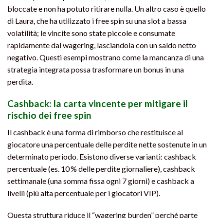
bloccate e non ha potuto ritirare nulla. Un altro caso è quello
di Laura, che ha utilizzato i free spin su una slot a bassa
volatilità; le vincite sono state piccole e consumate
rapidamente dal wagering, lasciandola con un saldo netto
negativo. Questi esempi mostrano come la mancanza di una
strategia integrata possa trasformare un bonus in una
perdita.
Cashback: la carta vincente per mitigare il
rischio dei free spin
Il cashback è una forma di rimborso che restituisce al
giocatore una percentuale delle perdite nette sostenute in un
determinato periodo. Esistono diverse varianti: cashback
percentuale (es. 10 % delle perdite giornaliere), cashback
settimanale (una somma fissa ogni 7 giorni) e cashback a
livelli (più alta percentuale per i giocatori VIP).
Questa struttura riduce il “wagering burden” perché parte