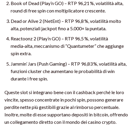
Book of Dead (Play’n GO) – RTP 96,21 %, volatilità alta,
round di free spin con moltiplicatore crescente.
Dead or Alive 2 (NetEnt) – RTP 96,8 %, volatilità molto
alta, potenziali jackpot fino a 5.000× la puntata.
Reactoonz 2 (Play’n GO) – RTP 96,5 %, volatilità
media‑alta, meccanismo di “Quantumeter” che aggiunge
spin extra.
Jammin’ Jars (Push Gaming) – RTP 96,83 %, volatilità alta,
funzioni cluster che aumentano le probabilità di win
durante i free spin.
Queste slot si integrano bene con il cashback perché le loro
vincite, spesso concentrate in pochi spin, possono generare
perdite nette più gestibili grazie al rimborso percentuale.
Inoltre, molte di esse supportano depositi in bitcoin, offrendo
un collegamento diretto con il mondo dei casino crypto.