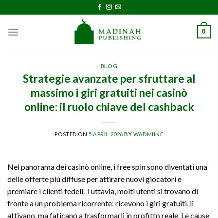
Skip
to
content
0
BLOG
Strategie avanzate per sfruttare al
massimo i giri gratuiti nei casinò
online: il ruolo chiave del cashback
POSTED ON
5 APRIL 2026
BY
WADMIINE
Nel panorama dei casinò online, i free spin sono diventati una
delle offerte più diffuse per attirare nuovi giocatori e
premiare i clienti fedeli. Tuttavia, molti utenti si trovano di
fronte a un problema ricorrente: ricevono i giri gratuiti, li
attivano, ma faticano a trasformarli in profitto reale. Le cause