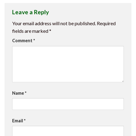
Leave a Reply
Your email address will not be published.
Required
fields are marked
*
Comment
*
Name
*
Email
*