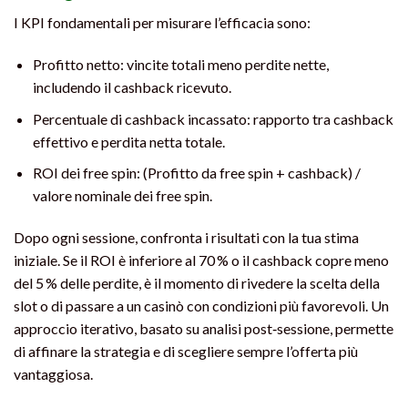
I KPI fondamentali per misurare l’efficacia sono:
Profitto netto: vincite totali meno perdite nette,
includendo il cashback ricevuto.
Percentuale di cashback incassato: rapporto tra cashback
effettivo e perdita netta totale.
ROI dei free spin: (Profitto da free spin + cashback) /
valore nominale dei free spin.
Dopo ogni sessione, confronta i risultati con la tua stima
iniziale. Se il ROI è inferiore al 70 % o il cashback copre meno
del 5 % delle perdite, è il momento di rivedere la scelta della
slot o di passare a un casinò con condizioni più favorevoli. Un
approccio iterativo, basato su analisi post‑sessione, permette
di affinare la strategia e di scegliere sempre l’offerta più
vantaggiosa.