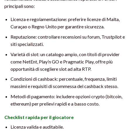
principali sono:
Licenza e regolamentazione: preferire licenze di Malta,
Curaçao o Regno Unito per garantire sicurezza.
Reputazione: controllare recensioni su forum, Trustpilot e
siti specializzati.
Varietà di slot: un catalogo ampio, con titoli di provider
come NetEnt, Play’n GO e Pragmatic Play, offre più
opportunità di scegliere slot ad alta RTP.
Condizioni di cashback: percentuale, frequenza, limiti
massimi e requisiti di scommessa del cashback stesso.
Metodi di pagamento: includere opzioni crypto (bitcoin,
ethereum) per prelievi rapidi e a basso costo.
Checklist rapida per il giocatore
Licenza valida e auditabile.