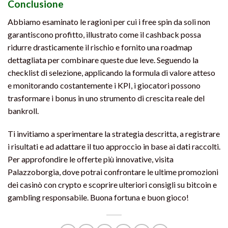
Conclusione
Abbiamo esaminato le ragioni per cui i free spin da soli non
garantiscono profitto, illustrato come il cashback possa
ridurre drasticamente il rischio e fornito una roadmap
dettagliata per combinare queste due leve. Seguendo la
checklist di selezione, applicando la formula di valore atteso
e monitorando costantemente i KPI, i giocatori possono
trasformare i bonus in uno strumento di crescita reale del
bankroll.
Ti invitiamo a sperimentare la strategia descritta, a registrare
i risultati e ad adattare il tuo approccio in base ai dati raccolti.
Per approfondire le offerte più innovative, visita
Palazzoborgia, dove potrai confrontare le ultime promozioni
dei casinò con crypto e scoprire ulteriori consigli su bitcoin e
gambling responsabile. Buona fortuna e buon gioco!