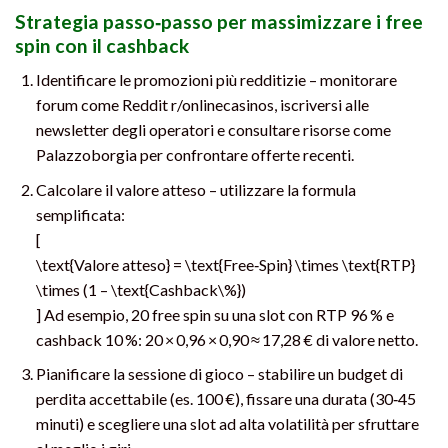
Strategia passo‑passo per massimizzare i free
spin con il cashback
Identificare le promozioni più redditizie – monitorare
forum come Reddit r/onlinecasinos, iscriversi alle
newsletter degli operatori e consultare risorse come
Palazzoborgia per confrontare offerte recenti.
Calcolare il valore atteso – utilizzare la formula
semplificata:
[
\text{Valore atteso} = \text{Free‑Spin} \times \text{RTP}
\times (1 – \text{Cashback\%})
] Ad esempio, 20 free spin su una slot con RTP 96 % e
cashback 10 %: 20 × 0,96 × 0,90 ≈ 17,28 € di valore netto.
Pianificare la sessione di gioco – stabilire un budget di
perdita accettabile (es. 100 €), fissare una durata (30‑45
minuti) e scegliere una slot ad alta volatilità per sfruttare