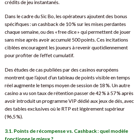
crédits de jeu instantanés.
Dans le cadre du Sic Bo, les opérateurs ajoutent des bonus
spécifiques : un cashback de 10 % sur les mises perdantes
chaque semaine, ou des « free dice » qui permettent de jouer
sans mise après avoir accumulé 500 points. Ces incitations
ciblées encouragent les joueurs à revenir quotidiennement
pour profiter de l’effet cumulatif.
Des études de cas publiées par des casinos européens
montrent que l’ajout d’un tableau de points visible en temps
réel augmente le temps moyen de session de 18 %. Un autre
casino a vu son taux de rétention passer de 42 % à 57 % après
avoir introduit un programme VIP dédié aux jeux de dés, avec
des tables exclusives où le RTP est légèrement supérieur
(96,5 %).
3.1. Points de récompense vs. Cashback : quel modèle
fonctionne le mieux ?