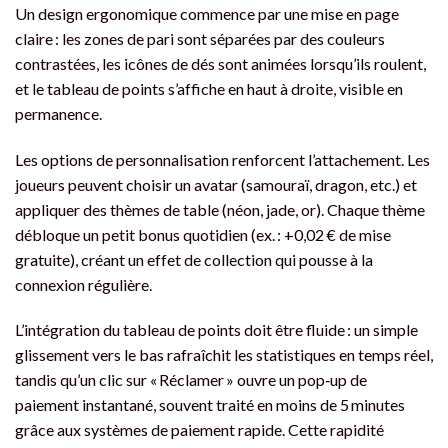
Un design ergonomique commence par une mise en page
claire : les zones de pari sont séparées par des couleurs
contrastées, les icônes de dés sont animées lorsqu’ils roulent,
et le tableau de points s’affiche en haut à droite, visible en
permanence.
Les options de personnalisation renforcent l’attachement. Les
joueurs peuvent choisir un avatar (samouraï, dragon, etc.) et
appliquer des thèmes de table (néon, jade, or). Chaque thème
débloque un petit bonus quotidien (ex. : +0,02 € de mise
gratuite), créant un effet de collection qui pousse à la
connexion régulière.
L’intégration du tableau de points doit être fluide : un simple
glissement vers le bas rafraîchit les statistiques en temps réel,
tandis qu’un clic sur « Réclamer » ouvre un pop‑up de
paiement instantané, souvent traité en moins de 5 minutes
grâce aux systèmes de paiement rapide. Cette rapidité