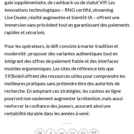
gain supplémentaire, de cashback ou de statut VIP. Les
innovations technologiques – RNG certifié, streaming
Live Dealer, réalité augmentée et bientôt IA – offrent une
immersion sans précédent tout en garantissant des paiements
rapides et sécurisés.
Pour les opérateurs, le défi consiste à marier tradition et
modernité : proposer des variantes authentiques tout en
intégrant des offres de paiement fiable et des interfaces
mobiles ergonomiques. Les sites de référence tels que
193Soleil offrent des ressources utiles pour comprendre les
meilleures pratiques sans prétendre être des autorités de
recherche. En adoptant ces stratégies, les casinos en ligne
pourront non seulement augmenter la rétention, mais aussi
renforcer la confiance des joueurs, assurant ainsi une
rentabilité durable dans les années à venir.