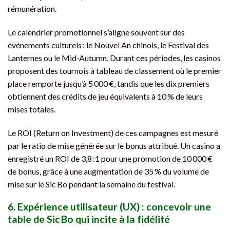
rémunération.
Le calendrier promotionnel s’aligne souvent sur des
événements culturels : le Nouvel An chinois, le Festival des
Lanternes ou le Mid‑Autumn. Durant ces périodes, les casinos
proposent des tournois à tableau de classement où le premier
place remporte jusqu’à 5 000 €, tandis que les dix premiers
obtiennent des crédits de jeu équivalents à 10 % de leurs
mises totales.
Le ROI (Return on Investment) de ces campagnes est mesuré
par le ratio de mise générée sur le bonus attribué. Un casino a
enregistré un ROI de 3,8 :1 pour une promotion de 10 000 €
de bonus, grâce à une augmentation de 35 % du volume de
mise sur le Sic Bo pendant la semaine du festival.
6. Expérience utilisateur (UX) : concevoir une
table de Sic Bo qui incite à la fidélité