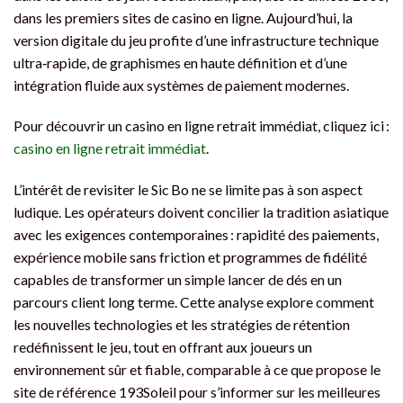
dans les premiers sites de casino en ligne. Aujourd’hui, la
version digitale du jeu profite d’une infrastructure technique
ultra‑rapide, de graphismes en haute définition et d’une
intégration fluide aux systèmes de paiement modernes.
Pour découvrir un casino en ligne retrait immédiat, cliquez ici :
casino en ligne retrait immédiat
.
L’intérêt de revisiter le Sic Bo ne se limite pas à son aspect
ludique. Les opérateurs doivent concilier la tradition asiatique
avec les exigences contemporaines : rapidité des paiements,
expérience mobile sans friction et programmes de fidélité
capables de transformer un simple lancer de dés en un
parcours client long terme. Cette analyse explore comment
les nouvelles technologies et les stratégies de rétention
redéfinissent le jeu, tout en offrant aux joueurs un
environnement sûr et fiable, comparable à ce que propose le
site de référence 193Soleil pour s’informer sur les meilleures