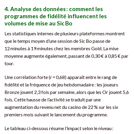
4. Analyse des données : comment les
programmes de fidélité influencent les
volumes de mise au Sic Bo
Les statistiques internes de plusieurs plateformes montrent
que le temps moyen d’une session de Sic Bo passe de
12 minutes à 19 minutes chez les membres Gold. La mise
moyenne augmente également, passant de 0,30 € à 0,85 € par
tour.
Une corrélation forte (r = 0,68) apparaît entre le rang de
fidélité et la fréquence de jeu hebdomadaire : les joueurs
Bronze jouent 2,3 fois par semaine, alors que les Or jouent 5,6
fois. Cette hausse de l’activité se traduit par une
augmentation du revenu net du casino de 22 % sur les six
premiers mois suivant le lancement du programme.
Le tableau ci‑dessous résume l’impact selon le niveau :