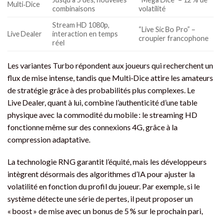
Multi‑Dice
combinaisons
volatilité
Stream HD 1080p,
“Live Sic Bo Pro” –
Live Dealer
interaction en temps
croupier francophone
réel
Les variantes Turbo répondent aux joueurs qui recherchent un
flux de mise intense, tandis que Multi‑Dice attire les amateurs
de stratégie grâce à des probabilités plus complexes. Le
Live Dealer, quant à lui, combine l’authenticité d’une table
physique avec la commodité du mobile : le streaming HD
fonctionne même sur des connexions 4G, grâce à la
compression adaptative.
La technologie RNG garantit l’équité, mais les développeurs
intègrent désormais des algorithmes d’IA pour ajuster la
volatilité en fonction du profil du joueur. Par exemple, si le
système détecte une série de pertes, il peut proposer un
« boost » de mise avec un bonus de 5 % sur le prochain pari,