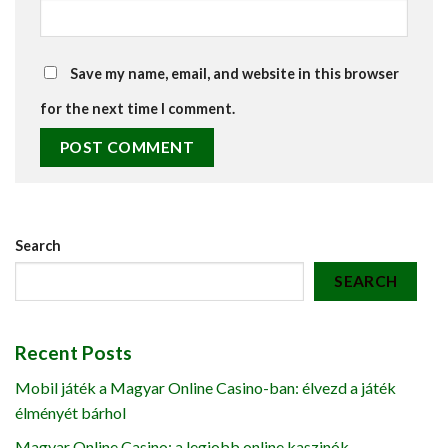
Save my name, email, and website in this browser
for the next time I comment.
Search
SEARCH
Recent Posts
Mobil játék a Magyar Online Casino-ban: élvezd a játék
élményét bárhol
Magyar Online Casino: a legjobb online kaszinók