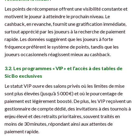
Les points de récompense offrent une visibilité constante et
motivent le joueur à atteindre le prochain niveau. Le
cashback, en revanche, fournit une gratification immédiate,
surtout apprécié par les joueurs à la recherche de paiement
rapide. Les données suggèrent que les joueurs à forte
fréquence préfèrent le système de points, tandis que les
joueurs occasionnels réagissent mieux au cashback.
3.2. Les programmes « VIP » et l’accès à des tables de
Sic Bo exclusives
Le statut VIP ouvre des salons privés où les limites de mise
sont plus élevées (jusqu’à 5 000 €) et où le pourcentage de
paiement est légèrement boosté. De plus, les VIP reçoivent un
gestionnaire de compte dédié, des invitations à des tournois à
enjeu élevé et des retraits prioritaires, souvent traités en
moins de 30 minutes, répondant ainsi aux attentes de
paiement rapide.