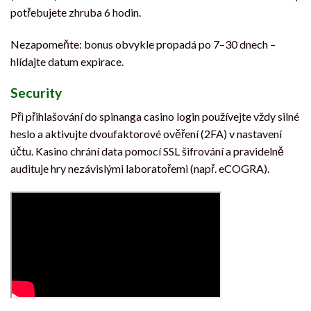
potřebujete zhruba 6 hodin.
Nezapomeňte: bonus obvykle propadá po 7–30 dnech –
hlídajte datum expirace.
Security
Při přihlašování do spinanga casino login používejte vždy silné
heslo a aktivujte dvoufaktorové ověření (2FA) v nastavení
účtu. Kasino chrání data pomocí SSL šifrování a pravidelně
audituje hry nezávislými laboratořemi (např. eCOGRA).