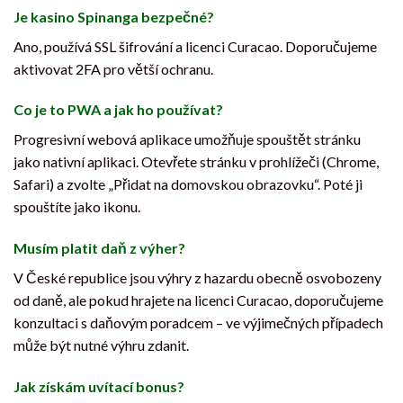
Je kasino Spinanga bezpečné?
Ano, používá SSL šifrování a licenci Curacao. Doporučujeme
aktivovat 2FA pro větší ochranu.
Co je to PWA a jak ho používat?
Progresivní webová aplikace umožňuje spouštět stránku
jako nativní aplikaci. Otevřete stránku v prohlížeči (Chrome,
Safari) a zvolte „Přidat na domovskou obrazovku“. Poté ji
spouštíte jako ikonu.
Musím platit daň z výher?
V České republice jsou výhry z hazardu obecně osvobozeny
od daně, ale pokud hrajete na licenci Curacao, doporučujeme
konzultaci s daňovým poradcem – ve výjimečných případech
může být nutné výhru zdanit.
Jak získám uvítací bonus?