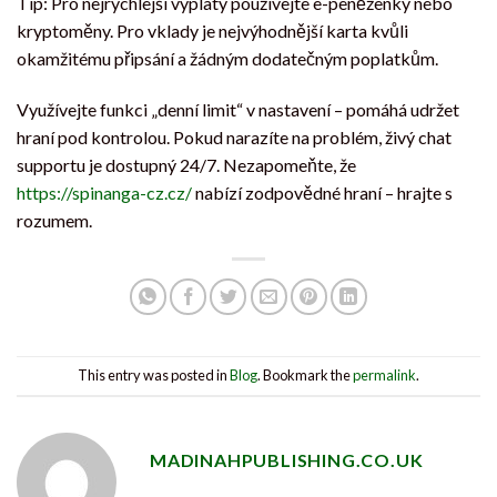
Tip: Pro nejrychlejší výplaty používejte e-peněženky nebo
kryptoměny. Pro vklady je nejvýhodnější karta kvůli
okamžitému připsání a žádným dodatečným poplatkům.
Využívejte funkci „denní limit“ v nastavení – pomáhá udržet
hraní pod kontrolou. Pokud narazíte na problém, živý chat
supportu je dostupný 24/7. Nezapomeňte, že
https://spinanga-cz.cz/
nabízí zodpovědné hraní – hrajte s
rozumem.
This entry was posted in
Blog
. Bookmark the
permalink
.
MADINAHPUBLISHING.CO.UK