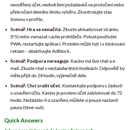
neověřený účet, nedodržení požadavků na protočení nebo
překročení denního limitu výběru. Zkontrolujte stav
bonusu v profilu.
Scénář: Hra se nenačítá.
Zkuste aktualizovat stránku
(F5) nebo vymazat cache prohlížeče. Pokud používáte
PWA, restartujte aplikaci. Problém může být i v blokování
reklam – deaktivujte AdBlock.
Scénář: Podpora nereaguje.
Kasino má live chat a e-
mail. Zkuste chat v nestandardních hodinách. Odpověď by
měla přijít do 24 hodin, výjimečně déle.
Scénář: Chci zrušit účet.
Kontaktujte podporu s žádostí
o uzavření účtu. Kasino je povinno účet zablokovat do 72
hodin. Nežádáte-li o uzavření, můžete si pouze nastavit
pauzu (time-out).
Quick Answers