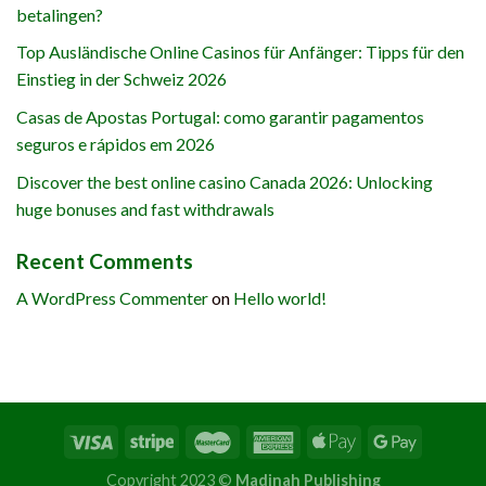
betalingen?
Top Ausländische Online Casinos für Anfänger: Tipps für den
Einstieg in der Schweiz 2026
Casas de Apostas Portugal: como garantir pagamentos
seguros e rápidos em 2026
Discover the best online casino Canada 2026: Unlocking
huge bonuses and fast withdrawals
Recent Comments
A WordPress Commenter
on
Hello world!
Copyright 2023 ©
Madinah Publishing