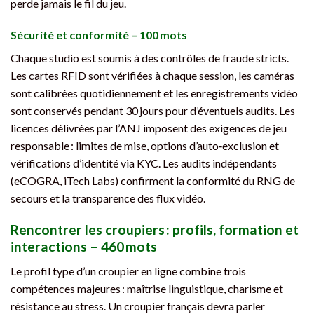
perde jamais le fil du jeu.
Sécurité et conformité – 100 mots
Chaque studio est soumis à des contrôles de fraude stricts.
Les cartes RFID sont vérifiées à chaque session, les caméras
sont calibrées quotidiennement et les enregistrements vidéo
sont conservés pendant 30 jours pour d’éventuels audits. Les
licences délivrées par l’ANJ imposent des exigences de jeu
responsable : limites de mise, options d’auto‑exclusion et
vérifications d’identité via KYC. Les audits indépendants
(eCOGRA, iTech Labs) confirment la conformité du RNG de
secours et la transparence des flux vidéo.
Rencontrer les croupiers : profils, formation et
interactions – 460 mots
Le profil type d’un croupier en ligne combine trois
compétences majeures : maîtrise linguistique, charisme et
résistance au stress. Un croupier français devra parler