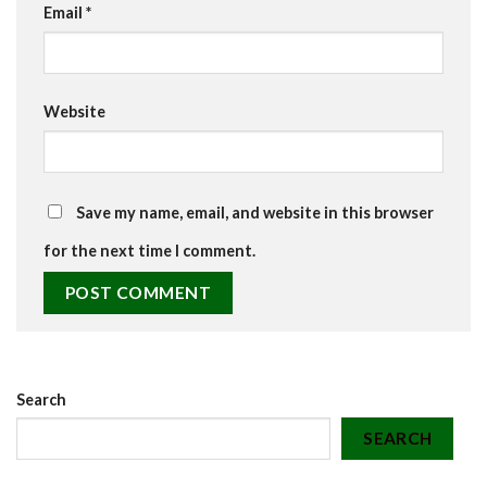
Email
*
Website
Save my name, email, and website in this browser
for the next time I comment.
Search
SEARCH