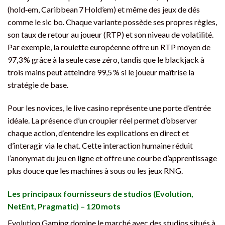
(hold‑em, Caribbean 7 Hold’em) et même des jeux de dés
comme le sic bo. Chaque variante possède ses propres règles,
son taux de retour au joueur (RTP) et son niveau de volatilité.
Par exemple, la roulette européenne offre un RTP moyen de
97,3 % grâce à la seule case zéro, tandis que le blackjack à
trois mains peut atteindre 99,5 % si le joueur maîtrise la
stratégie de base.
Pour les novices, le live casino représente une porte d’entrée
idéale. La présence d’un croupier réel permet d’observer
chaque action, d’entendre les explications en direct et
d’interagir via le chat. Cette interaction humaine réduit
l’anonymat du jeu en ligne et offre une courbe d’apprentissage
plus douce que les machines à sous ou les jeux RNG.
Les principaux fournisseurs de studios (Evolution,
NetEnt, Pragmatic) – 120 mots
Evolution Gaming domine le marché avec des studios situés à