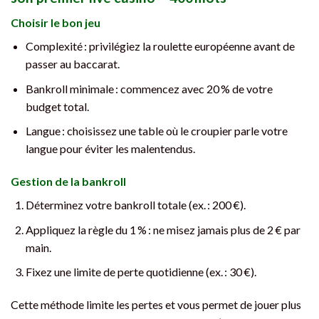
Choisir le bon jeu
Complexité : privilégiez la roulette européenne avant de
passer au baccarat.
Bankroll minimale : commencez avec 20 % de votre
budget total.
Langue : choisissez une table où le croupier parle votre
langue pour éviter les malentendus.
Gestion de la bankroll
Déterminez votre bankroll totale (ex. : 200 €).
Appliquez la règle du 1 % : ne misez jamais plus de 2 € par
main.
Fixez une limite de perte quotidienne (ex. : 30 €).
Cette méthode limite les pertes et vous permet de jouer plus