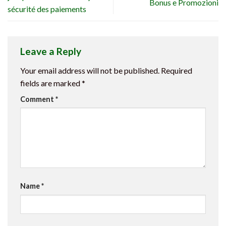
Bonus e Promozioni
sécurité des paiements
Leave a Reply
Your email address will not be published.
Required
fields are marked
*
Comment
*
Name
*