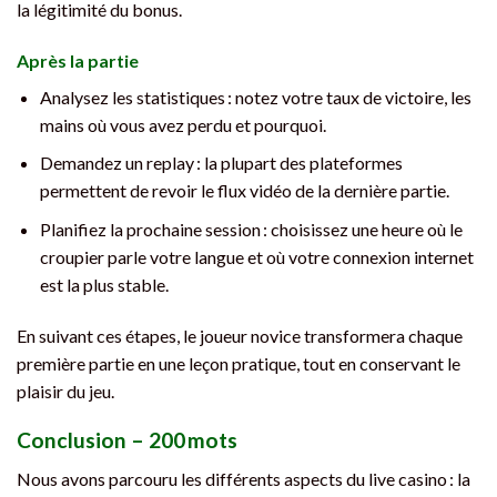
la légitimité du bonus.
Après la partie
Analysez les statistiques : notez votre taux de victoire, les
mains où vous avez perdu et pourquoi.
Demandez un replay : la plupart des plateformes
permettent de revoir le flux vidéo de la dernière partie.
Planifiez la prochaine session : choisissez une heure où le
croupier parle votre langue et où votre connexion internet
est la plus stable.
En suivant ces étapes, le joueur novice transformera chaque
première partie en une leçon pratique, tout en conservant le
plaisir du jeu.
Conclusion – 200 mots
Nous avons parcouru les différents aspects du live casino : la