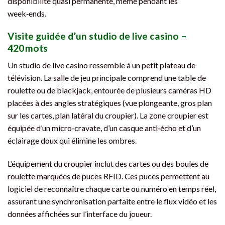
disponibilité quasi permanente, même pendant les
week‑ends.
Visite guidée d’un studio de live casino –
420 mots
Un studio de live casino ressemble à un petit plateau de
télévision. La salle de jeu principale comprend une table de
roulette ou de blackjack, entourée de plusieurs caméras HD
placées à des angles stratégiques (vue plongeante, gros plan
sur les cartes, plan latéral du croupier). La zone croupier est
équipée d’un micro‑cravate, d’un casque anti‑écho et d’un
éclairage doux qui élimine les ombres.
L’équipement du croupier inclut des cartes ou des boules de
roulette marquées de puces RFID. Ces puces permettent au
logiciel de reconnaître chaque carte ou numéro en temps réel,
assurant une synchronisation parfaite entre le flux vidéo et les
données affichées sur l’interface du joueur.