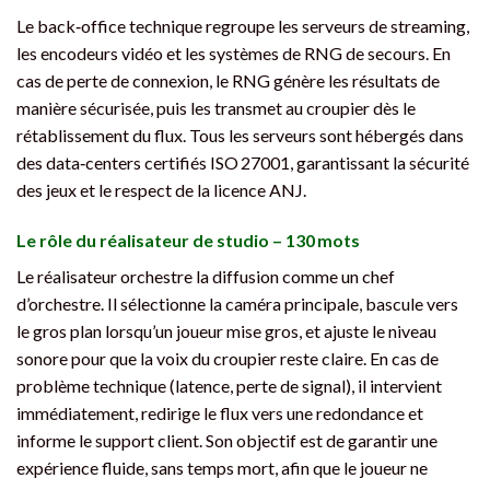
Le back‑office technique regroupe les serveurs de streaming,
les encodeurs vidéo et les systèmes de RNG de secours. En
cas de perte de connexion, le RNG génère les résultats de
manière sécurisée, puis les transmet au croupier dès le
rétablissement du flux. Tous les serveurs sont hébergés dans
des data‑centers certifiés ISO 27001, garantissant la sécurité
des jeux et le respect de la licence ANJ.
Le rôle du réalisateur de studio – 130 mots
Le réalisateur orchestre la diffusion comme un chef
d’orchestre. Il sélectionne la caméra principale, bascule vers
le gros plan lorsqu’un joueur mise gros, et ajuste le niveau
sonore pour que la voix du croupier reste claire. En cas de
problème technique (latence, perte de signal), il intervient
immédiatement, redirige le flux vers une redondance et
informe le support client. Son objectif est de garantir une
expérience fluide, sans temps mort, afin que le joueur ne