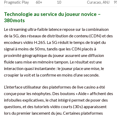
Pragmatic Play
60+
10
Curacao, ANJ
9
Technologie au service du joueur novice –
380 mots
Le streaming ultra‑faible latence repose sur la combinaison
de la 5G, des réseaux de distribution de contenu (CDN) et des
encodeurs vidéo H.265. La 5G réduit le temps de trajet du
signal à moins de 50 ms, tandis que les CDN placés à
proximité géographique du joueur assurent une diffusion
fluide sans mise en mémoire tampon. Le résultat est une
interaction quasi instantanée : le joueur place une mise, le
croupier la voit et la confirme en moins d’une seconde.
L’interface utilisateur des plateformes de live casino a été
conçue pour les néophytes. Des boutons « Aide » affichent des
infobulles explicatives, le chat intégré permet de poser des
questions, et des tutoriels vidéo courts (30 s) apparaissent
lors du premier lancement du jeu. Certaines plateformes