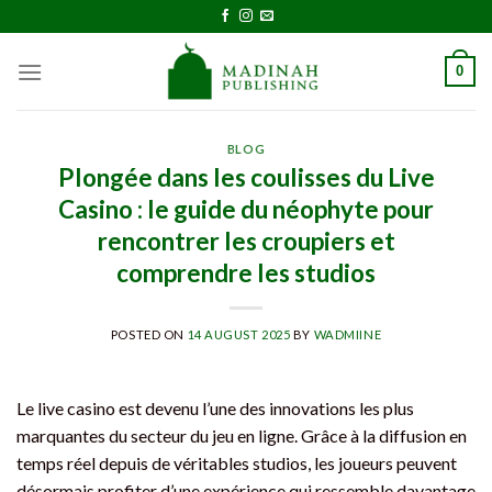
Skip
to
content
0
BLOG
Plongée dans les coulisses du Live
Casino : le guide du néophyte pour
rencontrer les croupiers et
comprendre les studios
POSTED ON
14 AUGUST 2025
BY
WADMIINE
Le live casino est devenu l’une des innovations les plus
marquantes du secteur du jeu en ligne. Grâce à la diffusion en
temps réel depuis de véritables studios, les joueurs peuvent
désormais profiter d’une expérience qui ressemble davantage