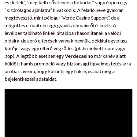
észleltek”, “meg kell erősítened a fiókodat”, vagy éppen egy
“kizárólagos ajánlatra” hivatkozik. A feladó neve gyakran
megtévesztő, mint például “Verde Casino Support”, de a
mögöttes e-mail cím egy gyanús domainről érkezik. A
levélben található linkek általában hasonlítanak a valódi
oldalra, de apró eltérések vannak bennük, például egy plusz
kötőjel vagy egy eltérő végződés (pl. .hu helyett .com vagy
.top). A legtöbb esetben egy
Verdecasino
márkanév alatt
küldött hamis promóció vagy biztonsági figyelmeztetés arra
próbál rávenni, hogy kattints egy linkre, és add meg a
bejelentkezési adataidat.