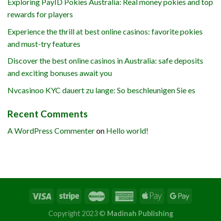
Exploring PayID Pokies Australia: Real money pokies and top
rewards for players
Experience the thrill at best online casinos: favorite pokies
and must-try features
Discover the best online casinos in Australia: safe deposits
and exciting bonuses await you
Nvcasinoo KYC dauert zu lange: So beschleunigen Sie es
Recent Comments
A WordPress Commenter
on
Hello world!
Copyright 2023 ©
Madinah Publishing