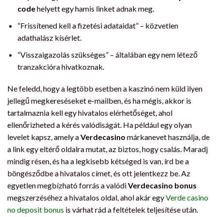
code
helyett egy hamis linket adnak meg.
“Frissítened kell a fizetési adataidat” – közvetlen
adathalász kísérlet.
“Visszaigazolás szükséges” – általában egy nem létező
tranzakcióra hivatkoznak.
Ne feledd, hogy a legtöbb esetben a kaszinó nem küld ilyen
jellegű megkereséseket e-mailben, és ha mégis, akkor is
tartalmaznia kell egy hivatalos elérhetőséget, ahol
ellenőrizheted a kérés valódiságát. Ha például egy olyan
levelet kapsz, amely a
Verdecasino
márkanevet használja, de
a link egy eltérő oldalra mutat, az biztos, hogy csalás. Maradj
mindig résen, és ha a legkisebb kétséged is van, írd be a
böngésződbe a hivatalos címet, és ott jelentkezz be. Az
egyetlen megbízható forrás a valódi
Verdecasino bonus
megszerzéséhez a hivatalos oldal, ahol akár egy
Verde casino
no deposit bonus
is várhat rád a feltételek teljesítése után.