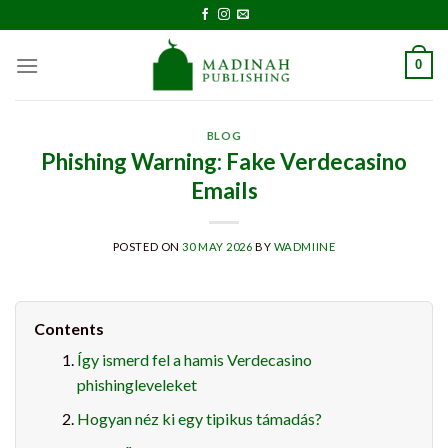
Skip
to
content
0
BLOG
Phishing Warning: Fake Verdecasino
Emails
POSTED ON
30 MAY 2026
BY
WADMIINE
Contents
Így ismerd fel a hamis Verdecasino
phishingleveleket
Hogyan néz ki egy tipikus támadás?