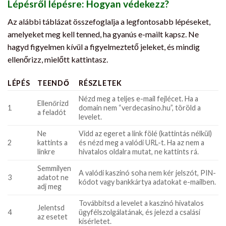
Lépésről lépésre: Hogyan védekezz?
Az alábbi táblázat összefoglalja a legfontosabb lépéseket,
amelyeket meg kell tenned, ha gyanús e-mailt kapsz. Ne
hagyd figyelmen kívül a figyelmeztető jeleket, és mindig
ellenőrizz, mielőtt kattintasz.
LÉPÉS
TEENDŐ
RÉSZLETEK
Nézd meg a teljes e-mail fejlécet. Ha a
Ellenőrizd
1
domain nem “verdecasino.hu”, töröld a
a feladót
levelet.
Ne
Vidd az egeret a link fölé (kattintás nélkül)
2
kattints a
és nézd meg a valódi URL-t. Ha az nem a
linkre
hivatalos oldalra mutat, ne kattints rá.
Semmilyen
A valódi kaszinó soha nem kér jelszót, PIN-
3
adatot ne
kódot vagy bankkártya adatokat e-mailben.
adj meg
Továbbítsd a levelet a kaszinó hivatalos
Jelentsd
4
ügyfélszolgálatának, és jelezd a csalási
az esetet
kísérletet.