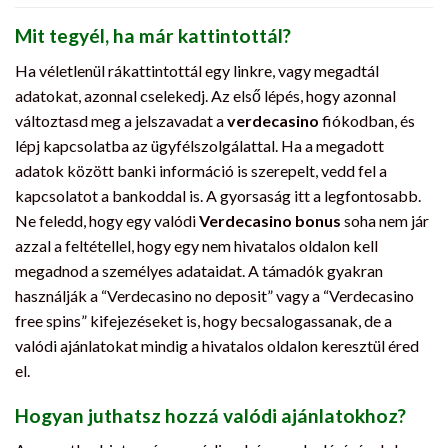
Mit tegyél, ha már kattintottál?
Ha véletlenül rákattintottál egy linkre, vagy megadtál
adatokat, azonnal cselekedj. Az első lépés, hogy azonnal
változtasd meg a jelszavadat a
verdecasino
fiókodban, és
lépj kapcsolatba az ügyfélszolgálattal. Ha a megadott
adatok között banki információ is szerepelt, vedd fel a
kapcsolatot a bankoddal is. A gyorsaság itt a legfontosabb.
Ne feledd, hogy egy valódi
Verdecasino bonus
soha nem jár
azzal a feltétellel, hogy egy nem hivatalos oldalon kell
megadnod a személyes adataidat. A támadók gyakran
használják a “Verdecasino no deposit” vagy a “Verdecasino
free spins” kifejezéseket is, hogy becsalogassanak, de a
valódi ajánlatokat mindig a hivatalos oldalon keresztül éred
el.
Hogyan juthatsz hozzá valódi ajánlatokhoz?