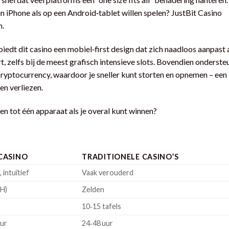
n iPhone als op een Android‑tablet willen spelen? JustBit Casino
m.
 biedt dit casino een mobiel‑first design dat zich naadloos aanpast
t, zelfs bij de meest grafisch intensieve slots. Bovendien onderste
cryptocurrency, waardoor je sneller kunt storten en opnemen – een
en verliezen.
n tot één apparaat als je overal kunt winnen?
 CASINO
TRADITIONELE CASINO’S
 intuïtief
Vaak verouderd
TH)
Zelden
10‑15 tafels
uur
24‑48 uur