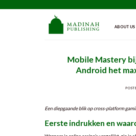
Skip
to
content
ABOUT US
Mobile Mastery bij
Android het maxi
POST
Een diepgaande blik op cross‑platform gamin
Eerste indrukken en waar
Wanneer je online casino’s vergelijkt, zie je a