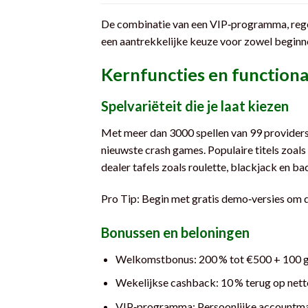
De combinatie van een VIP‑programma, rege
een aantrekkelijke keuze voor zowel beginner
Kernfuncties en functional
Spelvariëteit die je laat kiezen
Met meer dan 3000 spellen van 99 providers, 
nieuwste crash games. Populaire titels zoals
dealer tafels zoals roulette, blackjack en ba
Pro Tip: Begin met gratis demo‑versies om de 
Bonussen en beloningen
Welkomstbonus: 200 % tot €500 + 100 gr
Wekelijkse cashback: 10 % terug op netto
VIP‑programma: Persoonlijke accountmana