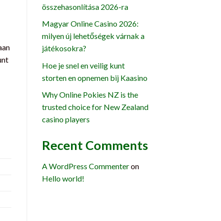
összehasonlítása 2026-ra
Magyar Online Casino 2026:
milyen új lehetőségek várnak a
 aan
játékosokra?
unt
Hoe je snel en veilig kunt
storten en opnemen bij Kaasino
Why Online Pokies NZ is the
trusted choice for New Zealand
casino players
Recent Comments
A WordPress Commenter
on
Hello world!