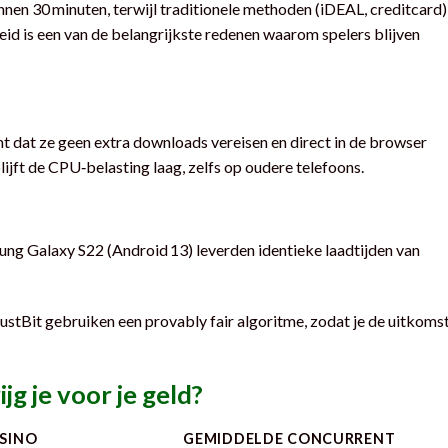
en 30 minuten, terwijl traditionele methoden (iDEAL, creditcard)
id is een van de belangrijkste redenen waarom spelers blijven
 dat ze geen extra downloads vereisen en direct in de browser
lijft de CPU‑belasting laag, zelfs op oudere telefoons.
ung Galaxy S22 (Android 13) leverden identieke laadtijden van
tBit gebruiken een provably fair algoritme, zodat je de uitkoms
g je voor je geld?
ASINO
GEMIDDELDE CONCURRENT