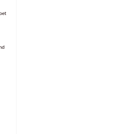
moet
rmd