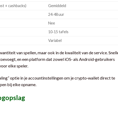
st + cashbacks)
Gemiddeld
24‑48 uur
Nee
10‑15 tafels
Variabel
wantiteit van spellen, maar ook in de kwaliteit van de service. Snell
oevoegt, en een platform dat zowel iOS‑ als Android‑gebruikers
oor elke speler.
ing” optie in je accountinstellingen om je crypto‑wallet direct te
ppen bij elke opname.
ogopslag