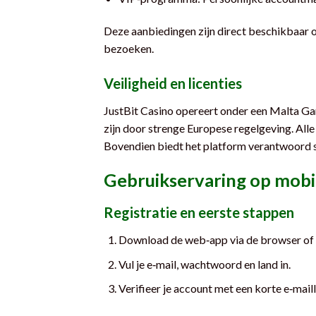
Deze aanbiedingen zijn direct beschikbaar o
bezoeken.
Veiligheid en licenties
JustBit Casino opereert onder een Malta Ga
zijn door strenge Europese regelgeving. Alle
Bovendien biedt het platform verantwoord spe
Gebruikservaring op mobi
Registratie en eerste stappen
Download de web‑app via de browser of 
Vul je e‑mail, wachtwoord en land in.
Verifieer je account met een korte e‑maill