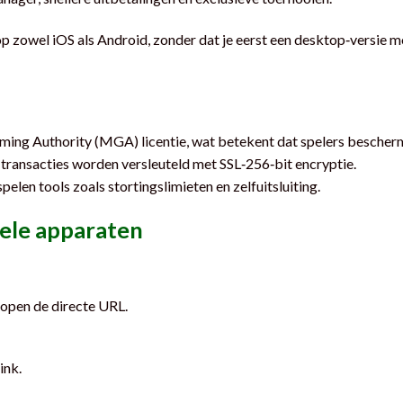
p zowel iOS als Android, zonder dat je eerst een desktop‑versie 
ming Authority (MGA) licentie, wat betekent dat spelers besche
 transacties worden versleuteld met SSL‑256‑bit encryptie.
len tools zoals stortingslimieten en zelfuitsluiting.
ele apparaten
open de directe URL.
ink.