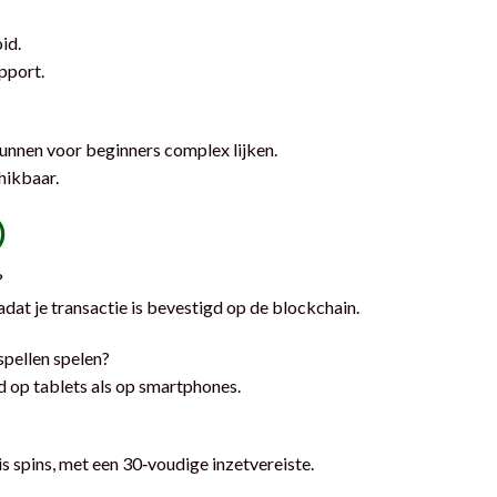
id.
pport.
nnen voor beginners complex lijken.
chikbaar.
)
?
dat je transactie is bevestigd op de blockchain.
spellen spelen?
 op tablets als op smartphones.
s spins, met een 30‑voudige inzetvereiste.