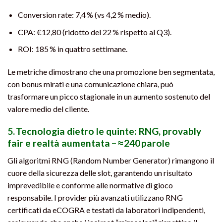
Conversion rate: 7,4 % (vs 4,2 % medio).
CPA: €12,80 (ridotto del 22 % rispetto al Q3).
ROI: 185 % in quattro settimane.
Le metriche dimostrano che una promozione ben segmentata,
con bonus mirati e una comunicazione chiara, può
trasformare un picco stagionale in un aumento sostenuto del
valore medio del cliente.
5. Tecnologia dietro le quinte: RNG, provably
fair e realtà aumentata – ≈ 240 parole
Gli algoritmi RNG (Random Number Generator) rimangono il
cuore della sicurezza delle slot, garantendo un risultato
imprevedibile e conforme alle normative di gioco
responsabile. I provider più avanzati utilizzano RNG
certificati da eCOGRA e testati da laboratori indipendenti,