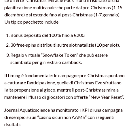
Le offerte “Christmas Miracle Pack” sono il risultato di una
pianificazione multicanale che parte dal pre‑Christmas (1‑15
dicembre) e si estende fino al post‑Christmas (1‑7 gennaio).
Un tipico pacchetto include:
Bonus deposito del 100 % fino a €200.
30 free‑spins distribuiti su tre slot natalizie (10 per slot).
Regalo virtuale “Snowflake Token” che può essere
scambiato per giri extra o cashback.
Il timing è fondamentale: le campagne pre‑Christmas puntano
a catturare l’anticipazione, quelle di Christmas Eve sfruttano
l’alta propensione al gioco, mentre il post‑Christmas mira a
mantenere il flusso di giocatori con offerte “New Year Reset”.
Journal Aquaticscience ha monitorato i KPI di una campagna
di esempio su un “casino sicuri non AAMS” con i seguenti
risultati: