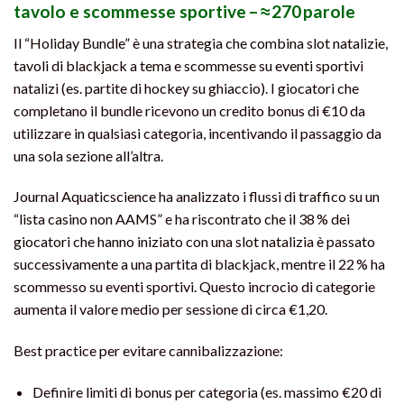
tavolo e scommesse sportive – ≈ 270 parole
Il “Holiday Bundle” è una strategia che combina slot natalizie,
tavoli di blackjack a tema e scommesse su eventi sportivi
natalizi (es. partite di hockey su ghiaccio). I giocatori che
completano il bundle ricevono un credito bonus di €10 da
utilizzare in qualsiasi categoria, incentivando il passaggio da
una sola sezione all’altra.
Journal Aquaticscience ha analizzato i flussi di traffico su un
“lista casino non AAMS” e ha riscontrato che il 38 % dei
giocatori che hanno iniziato con una slot natalizia è passato
successivamente a una partita di blackjack, mentre il 22 % ha
scommesso su eventi sportivi. Questo incrocio di categorie
aumenta il valore medio per sessione di circa €1,20.
Best practice per evitare cannibalizzazione:
Definire limiti di bonus per categoria (es. massimo €20 di