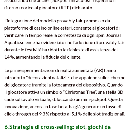
assicurando che anche i jackpot “miracolosi” rispettino il
ritorno teorico al giocatore (RTP) dichiarato.
L’integrazione del modello provably fair, promosso da
piattaforme di casino online esteri, consente ai giocatori di
verificare in tempo reale la correttezza di ogni spin. Journal
Aquaticscience ha evidenziato che l’adozione di provably fair
durante le festività ha ridotto le richieste di assistenza del
14 %, aumentando la fiducia del cliente.
Le prime sperimentazioni di realtà aumentata (AR) hanno
introdotto “decorazioni natalizie” che appaiono sullo schermo
del giocatore tramite la fotocamera del dispositivo. Quando
il giocatore attiva un simbolo “Christmas Tree”, una stella 3D
cade sul tavolo virtuale, sbloccando un mini‑jackpot. Questa
innovazione, ancora in fase beta, ha già generato un tasso di
click‑through del 9,3 % rispetto al 5,1 % delle slot tradizionali.
6. Strategie di cross‑selling: slot, giochi da