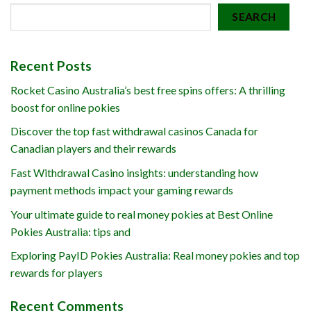
SEARCH
Recent Posts
Rocket Casino Australia’s best free spins offers: A thrilling
boost for online pokies
Discover the top fast withdrawal casinos Canada for
Canadian players and their rewards
Fast Withdrawal Casino insights: understanding how
payment methods impact your gaming rewards
Your ultimate guide to real money pokies at Best Online
Pokies Australia: tips and
Exploring PayID Pokies Australia: Real money pokies and top
rewards for players
Recent Comments