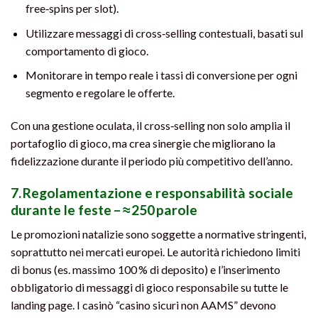
free‑spins per slot).
Utilizzare messaggi di cross‑selling contestuali, basati sul
comportamento di gioco.
Monitorare in tempo reale i tassi di conversione per ogni
segmento e regolare le offerte.
Con una gestione oculata, il cross‑selling non solo amplia il
portafoglio di gioco, ma crea sinergie che migliorano la
fidelizzazione durante il periodo più competitivo dell’anno.
7. Regolamentazione e responsabilità sociale
durante le feste – ≈ 250 parole
Le promozioni natalizie sono soggette a normative stringenti,
soprattutto nei mercati europei. Le autorità richiedono limiti
di bonus (es. massimo 100 % di deposito) e l’inserimento
obbligatorio di messaggi di gioco responsabile su tutte le
landing page. I casinò “casino sicuri non AAMS” devono