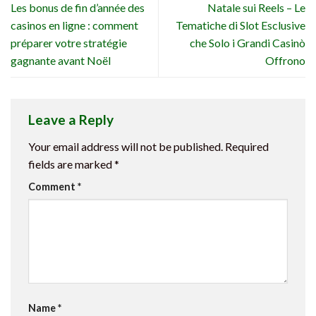
Les bonus de fin d’année des
Natale sui Reels – Le
casinos en ligne : comment
Tematiche di Slot Esclusive
préparer votre stratégie
che Solo i Grandi Casinò
gagnante avant Noël
Offrono
Leave a Reply
Your email address will not be published.
Required
fields are marked
*
Comment
*
Name
*