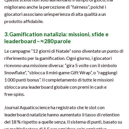
migliorano anche la percezione di “fairness”, poiché i
giocatori associano un’esperienza di alta qualità a un
prodotto affidabile.
3. Gamification natalizia: missioni, sfide e
leaderboard – ≈ 280 parole
Le campagne “12 giorni di Natale” sono diventate un punto di
riferimento per la gamification. Ogni giorno, i giocatori
ricevono una missione diversa: “gira 5 volte con il simbolo
Snowflake”, “sblocca il mini‑game Gift Wrap”, o “raggiungi
1 000 punti bonus”. Il completamento di tutte le missioni
sblocca una leaderboard globale con premi in cash e
free‑spins.
Journal Aquaticscience ha registrato che le slot con
leaderboard natalizie hanno aumentato il tasso di retention
del 18 % rispetto a quelle senza. Il sistema di punti, basato su
un moltiplicatore di 1,5 per ogni free‑spin aggiuntivo,