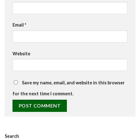
Email
*
Website
Save my name, email, and website in this browser
for the next time I comment.
Search