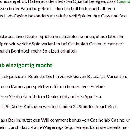
 Bonusangebot. Daten aus dem letzten Quartal belegen, dass
Casino
en in der Branche gehört – durchschnittlich innerhalb von
 Live‑Casino besonders attraktiv, weil Spieler ihre Gewinne fast
este aus Live‑Dealer‑Spielen herausholen können, ohne dabei Ihr
igen wir, welche Spielvarianten bei Casinolab Casino besonders
baren Boni noch mehr Spielzeit erhalten.
ab einzigartig macht
lackjack über Roulette bis hin zu exklusiven Baccarat‑Varianten.
reren Kameraperspektiven für ein immersives Erlebnis.
ren Sie direkt mit dem Dealer und anderen Spielern.
als 95 % der Anfragen werden binnen 24 Stunden bearbeitet.
rin aus Berlin, nutzt den Willkommensbonus von Casinolab Casino, 
peln. Durch das 5‑fach‑Wagering‑Requirement kann sie bereits nac