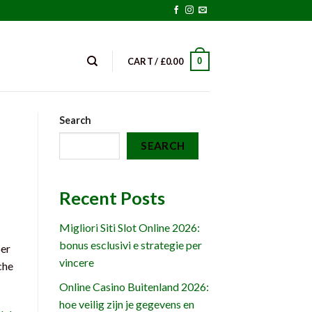
0
CART /
£
0.00
Search
SEARCH
Recent Posts
Migliori Siti Slot Online 2026:
bonus esclusivi e strategie per
ber
vincere
che
Online Casino Buitenland 2026:
hoe veilig zijn je gegevens en