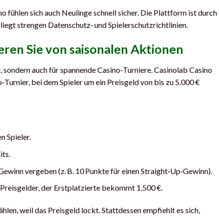
 fühlen sich auch Neulinge schnell sicher. Die Plattform ist durch 
liegt strengen Datenschutz‑ und Spielerschutzrichtlinien.
ieren Sie von saisonalen Aktionen
t, sondern auch für spannende Casino‑Turniere. Casinolab Casino
o‑Turnier, bei dem Spieler um ein Preisgeld von bis zu 5.000 €
en Spieler.
its.
ewinn vergeben (z. B. 10 Punkte für einen Straight‑Up‑Gewinn).
e Preisgelder, der Erstplatzierte bekommt 1.500 €.
ählen, weil das Preisgeld lockt. Stattdessen empfiehlt es sich,