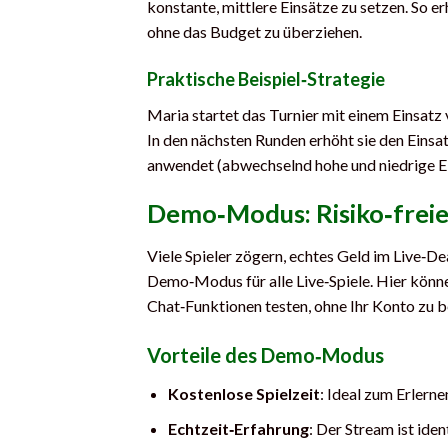
konstante, mittlere Einsätze zu setzen. So 
ohne das Budget zu überziehen.
Praktische Beispiel‑Strategie
Maria startet das Turnier mit einem Einsatz
In den nächsten Runden erhöht sie den Einsatz
anwendet (abwechselnd hohe und niedrige Ein
Demo‑Modus: Risiko‑freies
Viele Spieler zögern, echtes Geld im Live‑D
Demo‑Modus für alle Live‑Spiele. Hier könne
Chat‑Funktionen testen, ohne Ihr Konto zu b
Vorteile des Demo‑Modus
Kostenlose Spielzeit
: Ideal zum Erlerne
Echtzeit‑Erfahrung
: Der Stream ist iden