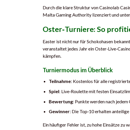
Durch die klare Struktur von Casinolab Casino
Malta Gaming Authority lizenziert und unter
Oster‑Turniere: So profit
Easter ist nicht nur für Schokohasen bekann
veranstaltet jedes Jahr ein Oster‑Live‑Casin
kämpfen.
Turniermodus im Überblick
Teilnahme
: Kostenlos für alle registriert
Spiel
: Live‑Roulette mit festen Einsatzlim
Bewertung
: Punkte werden nach jedem G
Gewinner
: Die Top‑10 erhalten anteilig
Ein häufiger Fehler ist, zu hohe Einsätze zu w