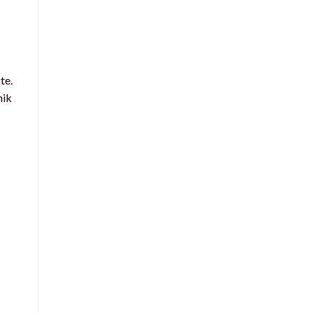
te.
nik