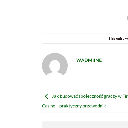
This entry w
WADMIINE
Jak budować społeczność graczy w Fir
Casino – praktyczny przewodnik