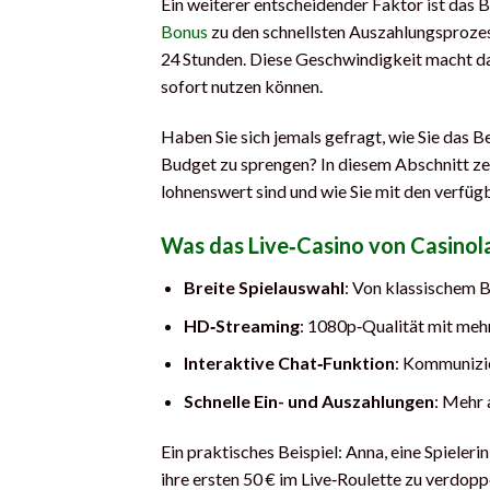
Ein weiterer entscheidender Faktor ist das
Bonus
zu den schnellsten Auszahlungsprozess
24 Stunden. Diese Geschwindigkeit macht das
sofort nutzen können.
Haben Sie sich jemals gefragt, wie Sie das B
Budget zu sprengen? In diesem Abschnitt ze
lohnenswert sind und wie Sie mit den verfüg
Was das Live‑Casino von Casinol
Breite Spielauswahl
: Von klassischem B
HD‑Streaming
: 1080p‑Qualität mit meh
Interaktive Chat‑Funktion
: Kommunizie
Schnelle Ein- und Auszahlungen
: Mehr 
Ein praktisches Beispiel: Anna, eine Spiele
ihre ersten 50 € im Live‑Roulette zu verdop