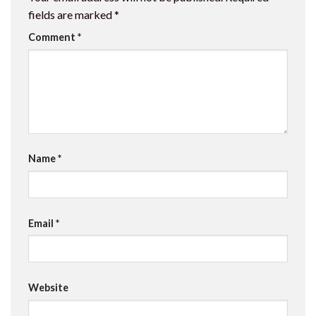
fields are marked
*
Comment
*
Name
*
Email
*
Website