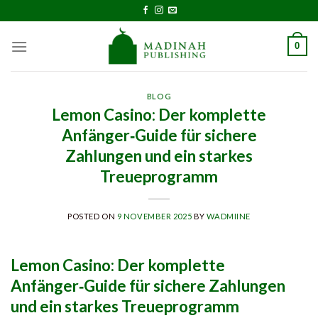
Skip
to
content
0
BLOG
Lemon Casino: Der komplette
Anfänger‑Guide für sichere
Zahlungen und ein starkes
Treueprogramm
POSTED ON
9 NOVEMBER 2025
BY
WADMIINE
Lemon Casino: Der komplette
Anfänger‑Guide für sichere Zahlungen
und ein starkes Treueprogramm