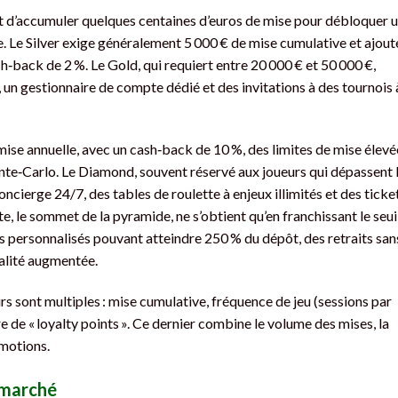
ffit d’accumuler quelques centaines d’euros de mise pour débloquer 
e. Le Silver exige généralement 5 000 € de mise cumulative et ajout
h‑back de 2 %. Le Gold, qui requiert entre 20 000 € et 50 000 €,
, un gestionnaire de compte dédié et des invitations à des tournois 
mise annuelle, avec un cash‑back de 10 %, des limites de mise élevé
nte‑Carlo. Le Diamond, souvent réservé aux joueurs qui dépassent 
oncierge 24/7, des tables de roulette à enjeux illimités et des ticke
te, le sommet de la pyramide, ne s’obtient qu’en franchissant le seui
s personnalisés pouvant atteindre 250 % du dépôt, des retraits san
éalité augmentée.
urs sont multiples : mise cumulative, fréquence de jeu (sessions par
e de « loyalty points ». Ce dernier combine le volume des mises, la
omotions.
 marché