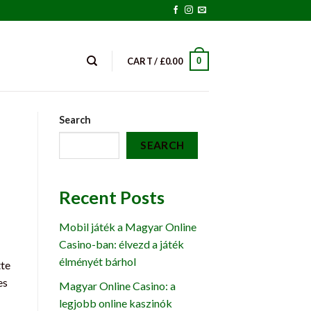
0
CART /
£
0.00
Search
SEARCH
Recent Posts
Mobil játék a Magyar Online
Casino-ban: élvezd a játék
élményét bárhol
tte
es
Magyar Online Casino: a
legjobb online kaszinók