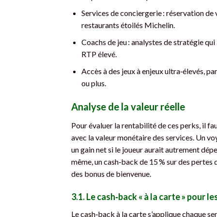
Services de conciergerie : réservation de
restaurants étoilés Michelin.
Coachs de jeu : analystes de stratégie qui 
RTP élevé.
Accès à des jeux à enjeux ultra‑élevés, pa
ou plus.
Analyse de la valeur réelle
Pour évaluer la rentabilité de ces perks, il 
avec la valeur monétaire des services. Un v
un gain net si le joueur aurait autrement dé
même, un cash‑back de 15 % sur des pertes de
des bonus de bienvenue.
3.1. Le cash‑back « à la carte » pour le
Le cash‑back à la carte s’applique chaque sem