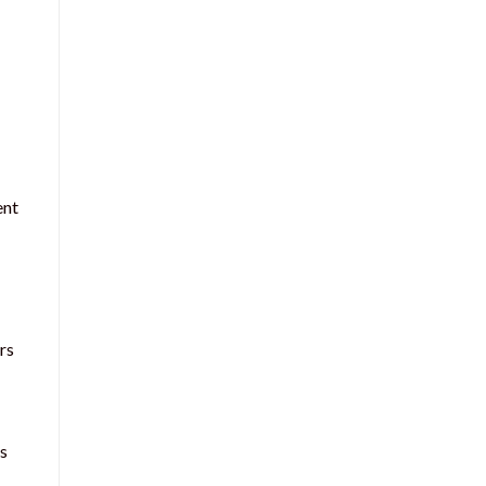
ent
rs
es