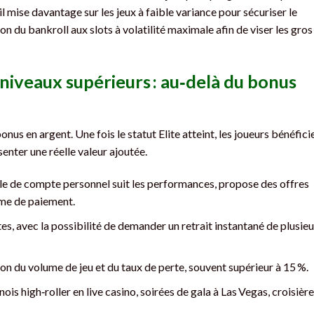
 il mise davantage sur les jeux à faible variance pour sécuriser le
on du bankroll aux slots à volatilité maximale afin de viser les gros
 niveaux supérieurs : au‑delà du bonus
us en argent. Une fois le statut Elite atteint, les joueurs bénéfici
enter une réelle valeur ajoutée.
e de compte personnel suit les performances, propose des offres
ème de paiement.
tes, avec la possibilité de demander un retrait instantané de plusieu
on du volume de jeu et du taux de perte, souvent supérieur à 15 %.
ois high‑roller en live casino, soirées de gala à Las Vegas, croisièr