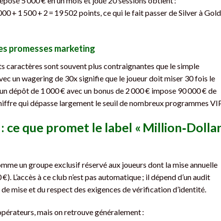
éposé 5 000 € en un mois et joué 20 sessions obtient :
 000 + 1 500 + 2 = 19 502 points, ce qui le fait passer de Silver à Gold
 les promesses marketing
ts caractères sont souvent plus contraignantes que le simple
 un wagering de 30x signifie que le joueur doit miser 30 fois le
i, un dépôt de 1 000 € avec un bonus de 2 000 € impose 90 000 € de
 chiffre qui dépasse largement le seuil de nombreux programmes VIP
 : ce que promet le label « Million‑Dolla
comme un groupe exclusif réservé aux joueurs dont la mise annuelle
€). L’accès à ce club n’est pas automatique ; il dépend d’un audit
e mise et du respect des exigences de vérification d’identité.
 opérateurs, mais on retrouve généralement :