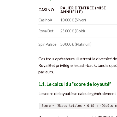
PALIER D’ENTRÉE (MISE
CASINO
ANNUELLE)
CasinoX
10 000 € (Silver)
RoyalBet
25 000 € (Gold)
SpinPalace
50 000 € (Platinum)
Ces trois opérateurs illustrent la diversité
RoyalBet privilégie le cash‑back, tandis que 
parieurs.
1.1. Le calcul du “score de loyauté”
Le score de loyauté se calcule généralement 
Score = (Mises totales × 0,6) + (Dépôts m