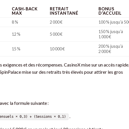
CASH‑BACK
RETRAIT
BONUS
MAX
INSTANTANÉ
D’ACCUEIL
8 %
2 000 €
100 % jusqu’à 50
150 % jusqu’à
12 %
5 000 €
1 000 €
200 % jusqu’à
15 %
10 000 €
2 000 €
 des exigences et des récompenses. CasinoX mise sur un accès rapide
SpinPalace mise sur des retraits très élevés pour attirer les gros
avec la formule suivante :
.
ensuels × 0,3) + (Sessions × 0,1)