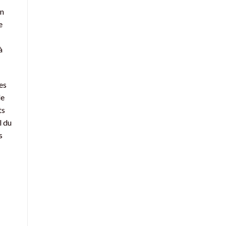
un
e
à
es
le
ts
l du
s