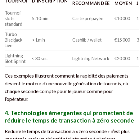
TOURNOI
D’INSCRIPTION
RECOMMANDÉE
MOYEN
Tournoi
slots
5‑10 min
Carte prépayée
€10 000
1
standard
Turbo
Blackjack
< 1 min
Cashlib / wallet
€15 000
3
Live
Lightning
< 30 sec
Lightning Network
€20 000
1
Slot Sprint
Ces exemples illustrent comment la rapidité des paiements
devient le moteur d’une nouvelle génération de tournois, où
chaque seconde compte pour le joueur comme pour
l’opérateur.
4. Technologies émergentes qui promettent de
réduire le temps de transaction à zéro seconde
Réduire le temps de transaction à « zéro seconde » n’est plus
une utopie, mais un objectif réaliste grâce à plusieurs