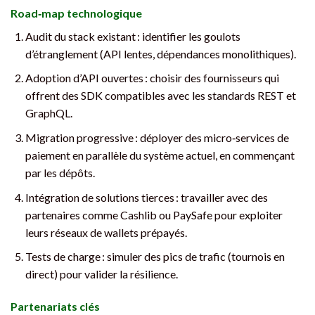
Road‑map technologique
Audit du stack existant : identifier les goulots
d’étranglement (API lentes, dépendances monolithiques).
Adoption d’API ouvertes : choisir des fournisseurs qui
offrent des SDK compatibles avec les standards REST et
GraphQL.
Migration progressive : déployer des micro‑services de
paiement en parallèle du système actuel, en commençant
par les dépôts.
Intégration de solutions tierces : travailler avec des
partenaires comme Cashlib ou PaySafe pour exploiter
leurs réseaux de wallets prépayés.
Tests de charge : simuler des pics de trafic (tournois en
direct) pour valider la résilience.
Partenariats clés