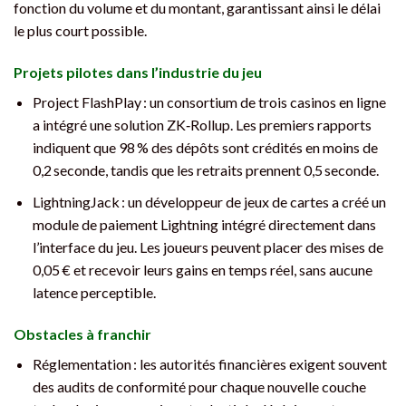
fonction du volume et du montant, garantissant ainsi le délai
le plus court possible.
Projets pilotes dans l’industrie du jeu
Project FlashPlay : un consortium de trois casinos en ligne
a intégré une solution ZK‑Rollup. Les premiers rapports
indiquent que 98 % des dépôts sont crédités en moins de
0,2 seconde, tandis que les retraits prennent 0,5 seconde.
LightningJack : un développeur de jeux de cartes a créé un
module de paiement Lightning intégré directement dans
l’interface du jeu. Les joueurs peuvent placer des mises de
0,05 € et recevoir leurs gains en temps réel, sans aucune
latence perceptible.
Obstacles à franchir
Réglementation : les autorités financières exigent souvent
des audits de conformité pour chaque nouvelle couche