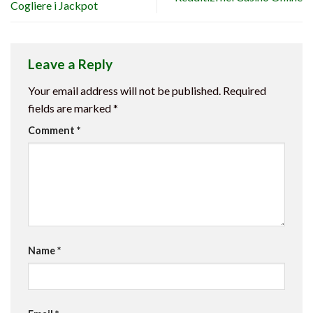
Cogliere i Jackpot
Leave a Reply
Your email address will not be published.
Required
fields are marked
*
Comment
*
Name
*