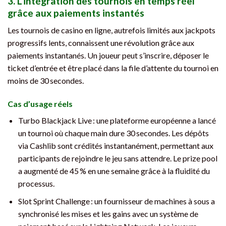
3. L’intégration des tournois en temps réel
grâce aux paiements instantés
Les tournois de casino en ligne, autrefois limités aux jackpots
progressifs lents, connaissent une révolution grâce aux
paiements instantanés. Un joueur peut s’inscrire, déposer le
ticket d’entrée et être placé dans la file d’attente du tournoi en
moins de 30 secondes.
Cas d’usage réels
Turbo Blackjack Live : une plateforme européenne a lancé
un tournoi où chaque main dure 30 secondes. Les dépôts
via Cashlib sont crédités instantanément, permettant aux
participants de rejoindre le jeu sans attendre. Le prize pool
a augmenté de 45 % en une semaine grâce à la fluidité du
processus.
Slot Sprint Challenge : un fournisseur de machines à sous a
synchronisé les mises et les gains avec un système de