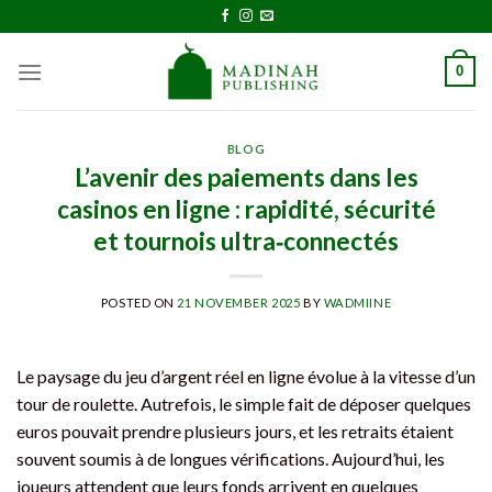
Skip
to
content
0
BLOG
L’avenir des paiements dans les
casinos en ligne : rapidité, sécurité
et tournois ultra‑connectés
POSTED ON
21 NOVEMBER 2025
BY
WADMIINE
Le paysage du jeu d’argent réel en ligne évolue à la vitesse d’un
tour de roulette. Autrefois, le simple fait de déposer quelques
euros pouvait prendre plusieurs jours, et les retraits étaient
souvent soumis à de longues vérifications. Aujourd’hui, les
joueurs attendent que leurs fonds arrivent en quelques