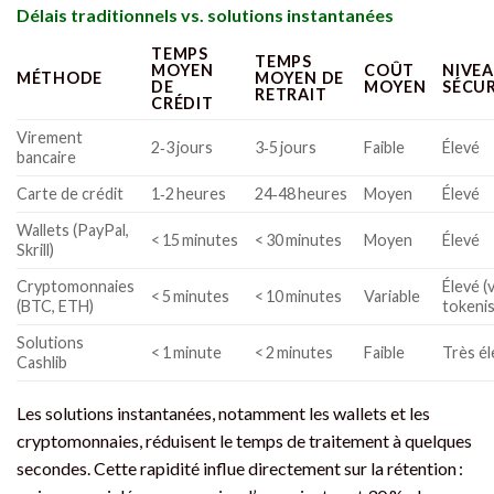
Délais traditionnels vs. solutions instantanées
TEMPS
TEMPS
MOYEN
COÛT
NIVEA
MÉTHODE
MOYEN DE
DE
MOYEN
SÉCUR
RETRAIT
CRÉDIT
Virement
2‑3 jours
3‑5 jours
Faible
Élevé
bancaire
Carte de crédit
1‑2 heures
24‑48 heures
Moyen
Élevé
Wallets (PayPal,
< 15 minutes
< 30 minutes
Moyen
Élevé
Skrill)
Cryptomonnaies
Élevé (v
< 5 minutes
< 10 minutes
Variable
(BTC, ETH)
tokenis
Solutions
< 1 minute
< 2 minutes
Faible
Très é
Cashlib
Les solutions instantanées, notamment les wallets et les
cryptomonnaies, réduisent le temps de traitement à quelques
secondes. Cette rapidité influe directement sur la rétention :