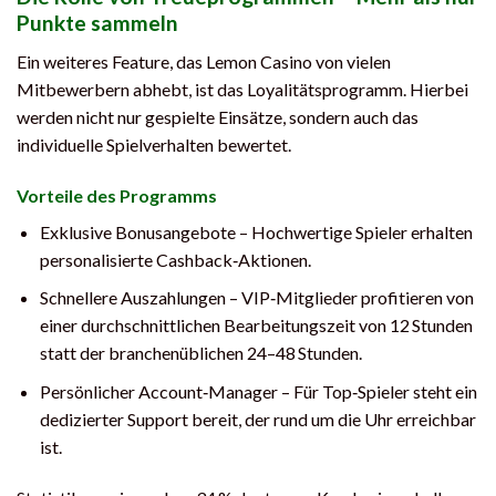
Punkte sammeln
Ein weiteres Feature, das Lemon Casino von vielen
Mitbewerbern abhebt, ist das Loyalitätsprogramm. Hierbei
werden nicht nur gespielte Einsätze, sondern auch das
individuelle Spielverhalten bewertet.
Vorteile des Programms
Exklusive Bonusangebote – Hochwertige Spieler erhalten
personalisierte Cashback‑Aktionen.
Schnellere Auszahlungen – VIP‑Mitglieder profitieren von
einer durchschnittlichen Bearbeitungszeit von 12 Stunden
statt der branchenüblichen 24–48 Stunden.
Persönlicher Account‑Manager – Für Top‑Spieler steht ein
dedizierter Support bereit, der rund um die Uhr erreichbar
ist.