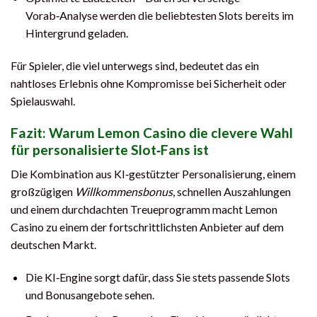
Vorab‑Analyse werden die beliebtesten Slots bereits im
Hintergrund geladen.
Für Spieler, die viel unterwegs sind, bedeutet das ein
nahtloses Erlebnis ohne Kompromisse bei Sicherheit oder
Spielauswahl.
Fazit: Warum Lemon Casino die clevere Wahl
für personalisierte Slot‑Fans ist
Die Kombination aus KI‑gestützter Personalisierung, einem
großzügigen
Willkommensbonus
, schnellen Auszahlungen
und einem durchdachten Treueprogramm macht Lemon
Casino zu einem der fortschrittlichsten Anbieter auf dem
deutschen Markt.
Die KI‑Engine sorgt dafür, dass Sie stets passende Slots
und Bonusangebote sehen.