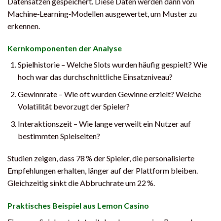
Datensätzen gespeichert. Diese Daten werden dann von
Machine‑Learning‑Modellen ausgewertet, um Muster zu
erkennen.
Kernkomponenten der Analyse
Spielhistorie – Welche Slots wurden häufig gespielt? Wie
hoch war das durchschnittliche Einsatzniveau?
Gewinnrate – Wie oft wurden Gewinne erzielt? Welche
Volatilität bevorzugt der Spieler?
Interaktionszeit – Wie lange verweilt ein Nutzer auf
bestimmten Spielseiten?
Studien zeigen, dass 78 % der Spieler, die personalisierte
Empfehlungen erhalten, länger auf der Plattform bleiben.
Gleichzeitig sinkt die Abbruchrate um 22 %.
Praktisches Beispiel aus Lemon Casino