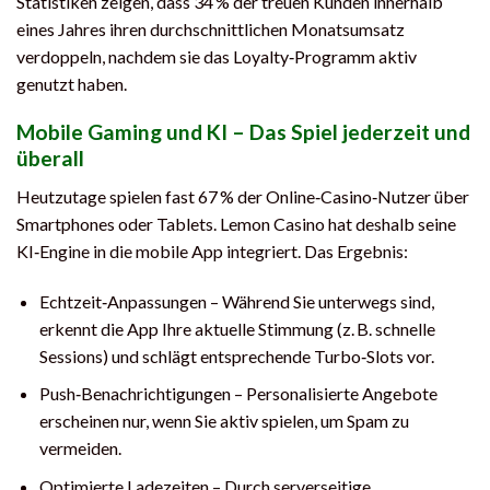
Statistiken zeigen, dass 34 % der treuen Kunden innerhalb
eines Jahres ihren durchschnittlichen Monatsumsatz
verdoppeln, nachdem sie das Loyalty‑Programm aktiv
genutzt haben.
Mobile Gaming und KI – Das Spiel jederzeit und
überall
Heutzutage spielen fast 67 % der Online‑Casino‑Nutzer über
Smartphones oder Tablets. Lemon Casino hat deshalb seine
KI‑Engine in die mobile App integriert. Das Ergebnis:
Echtzeit‑Anpassungen – Während Sie unterwegs sind,
erkennt die App Ihre aktuelle Stimmung (z. B. schnelle
Sessions) und schlägt entsprechende Turbo‑Slots vor.
Push‑Benachrichtigungen – Personalisierte Angebote
erscheinen nur, wenn Sie aktiv spielen, um Spam zu
vermeiden.
Optimierte Ladezeiten – Durch serverseitige