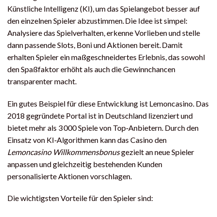
Künstliche Intelligenz (KI), um das Spielangebot besser auf
den einzelnen Spieler abzustimmen. Die Idee ist simpel:
Analysiere das Spielverhalten, erkenne Vorlieben und stelle
dann passende Slots, Boni und Aktionen bereit. Damit
erhalten Spieler ein maßgeschneidertes Erlebnis, das sowohl
den Spaßfaktor erhöht als auch die Gewinnchancen
transparenter macht.
Ein gutes Beispiel für diese Entwicklung ist Lemoncasino. Das
2018 gegründete Portal ist in Deutschland lizenziert und
bietet mehr als 3 000 Spiele von Top‑Anbietern. Durch den
Einsatz von KI‑Algorithmen kann das Casino den
Lemoncasino Willkommensbonus
gezielt an neue Spieler
anpassen und gleichzeitig bestehenden Kunden
personalisierte Aktionen vorschlagen.
Die wichtigsten Vorteile für den Spieler sind: