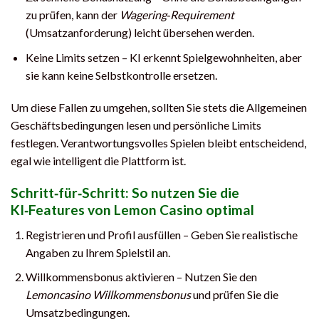
zu prüfen, kann der
Wagering‑Requirement
(Umsatzanforderung) leicht übersehen werden.
Keine Limits setzen – KI erkennt Spielgewohnheiten, aber
sie kann keine Selbstkontrolle ersetzen.
Um diese Fallen zu umgehen, sollten Sie stets die Allgemeinen
Geschäftsbedingungen lesen und persönliche Limits
festlegen. Verantwortungsvolles Spielen bleibt entscheidend,
egal wie intelligent die Plattform ist.
Schritt‑für‑Schritt: So nutzen Sie die
KI‑Features von Lemon Casino optimal
Registrieren und Profil ausfüllen – Geben Sie realistische
Angaben zu Ihrem Spielstil an.
Willkommensbonus aktivieren – Nutzen Sie den
Lemoncasino Willkommensbonus
und prüfen Sie die
Umsatzbedingungen.