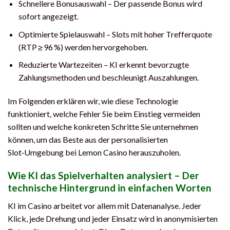
Schnellere Bonusauswahl – Der passende Bonus wird
sofort angezeigt.
Optimierte Spielauswahl – Slots mit hoher Trefferquote
(RTP ≥ 96 %) werden hervorgehoben.
Reduzierte Wartezeiten – KI erkennt bevorzugte
Zahlungsmethoden und beschleunigt Auszahlungen.
Im Folgenden erklären wir, wie diese Technologie
funktioniert, welche Fehler Sie beim Einstieg vermeiden
sollten und welche konkreten Schritte Sie unternehmen
können, um das Beste aus der personalisierten
Slot‑Umgebung bei Lemon Casino herauszuholen.
Wie KI das Spielverhalten analysiert – Der
technische Hintergrund in einfachen Worten
KI im Casino arbeitet vor allem mit Datenanalyse. Jeder
Klick, jede Drehung und jeder Einsatz wird in anonymisierten