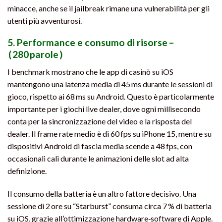
minacce, anche se il jailbreak rimane una vulnerabilità per gli
utenti più avventurosi.
5. Performance e consumo di risorse –
( 280 parole )
I benchmark mostrano che le app di casinò su iOS
mantengono una latenza media di 45 ms durante le sessioni di
gioco, rispetto ai 68 ms su Android. Questo è particolarmente
importante per i giochi live dealer, dove ogni millisecondo
conta per la sincronizzazione del video e la risposta del
dealer. Il frame rate medio è di 60 fps su iPhone 15, mentre su
dispositivi Android di fascia media scende a 48 fps, con
occasionali cali durante le animazioni delle slot ad alta
definizione.
Il consumo della batteria è un altro fattore decisivo. Una
sessione di 2 ore su “Starburst” consuma circa 7 % di batteria
su iOS, grazie all’ottimizzazione hardware‑software di Apple.