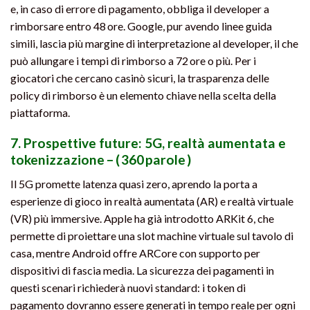
e, in caso di errore di pagamento, obbliga il developer a
rimborsare entro 48 ore. Google, pur avendo linee guida
simili, lascia più margine di interpretazione al developer, il che
può allungare i tempi di rimborso a 72 ore o più. Per i
giocatori che cercano casinò sicuri, la trasparenza delle
policy di rimborso è un elemento chiave nella scelta della
piattaforma.
7. Prospettive future: 5G, realtà aumentata e
tokenizzazione – ( 360 parole )
Il 5G promette latenza quasi zero, aprendo la porta a
esperienze di gioco in realtà aumentata (AR) e realtà virtuale
(VR) più immersive. Apple ha già introdotto ARKit 6, che
permette di proiettare una slot machine virtuale sul tavolo di
casa, mentre Android offre ARCore con supporto per
dispositivi di fascia media. La sicurezza dei pagamenti in
questi scenari richiederà nuovi standard: i token di
pagamento dovranno essere generati in tempo reale per ogni