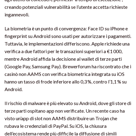
creando potenziali vulnerabilità se l’utente accetta richieste
ingannevoli.
La biometria è un punto di convergenza: Face ID su iPhone e
fingerprint su Android sono usati per autorizzare i pagamenti.
Tuttavia, le implementazioni differiscono. Apple richiede una
verifica a due fattori per le transazioni superiori a €1 000,
mentre Android affida la decisione al wallet di terze parti
(Google Pay, Samsung Pay). Brewerforum ha riscontrato che i
casinò non AAMS con verifica biometrica integrata su iOS
hanno un tasso di frode inferiore allo 0,3 %, contro l’1,1 % su
Android.
Il rischio di malware è più elevato su Android, dove gli store di
terze parti ospitano app non verificate. Un recente caso ha
visto un’app di slot non AAMS distribuire un Trojan che
rubava le credenziali di PayPal. Su iOS, la chiusura
dell’ecosistema rende più difficile la diffusione di simili