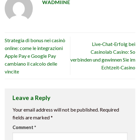
WADMIINE
Strategia di bonus nei casinò
Live‑Chat‑Erfolg bei
online: come le integrazioni
Casinolab Casino: So
Apple Pay e Google Pay
verbinden und gewinnen Sie im
cambiano il calcolo delle
Echtzeit‑Casino
vincite
Leave a Reply
Your email address will not be published.
Required
fields are marked
*
Comment
*