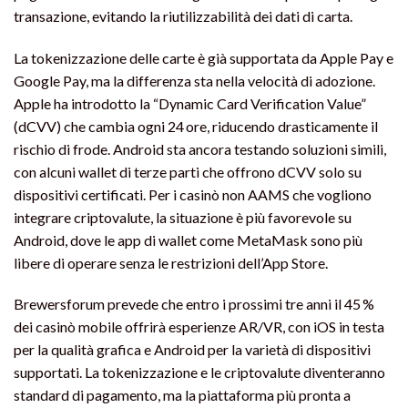
transazione, evitando la riutilizzabilità dei dati di carta.
La tokenizzazione delle carte è già supportata da Apple Pay e
Google Pay, ma la differenza sta nella velocità di adozione.
Apple ha introdotto la “Dynamic Card Verification Value”
(dCVV) che cambia ogni 24 ore, riducendo drasticamente il
rischio di frode. Android sta ancora testando soluzioni simili,
con alcuni wallet di terze parti che offrono dCVV solo su
dispositivi certificati. Per i casinò non AAMS che vogliono
integrare criptovalute, la situazione è più favorevole su
Android, dove le app di wallet come MetaMask sono più
libere di operare senza le restrizioni dell’App Store.
Brewersforum prevede che entro i prossimi tre anni il 45 %
dei casinò mobile offrirà esperienze AR/VR, con iOS in testa
per la qualità grafica e Android per la varietà di dispositivi
supportati. La tokenizzazione e le criptovalute diventeranno
standard di pagamento, ma la piattaforma più pronta a