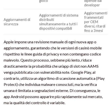
gioco
dipende dal
developer
Aggiornamenti
Aggiornamenti di sistema
frammentati
Aggiornamenti di
distribuiti
per OEM
sicurezza
simultaneamente a tutti i
diversi, ritardi
dispositivi compatibili
fino a 3 mesi
Apple impone una revisione manuale di ogni nuova app o
aggiornamento, garantendo che le versioni di casinò mobile
rispettino le linee guida di privacy e non contengano codice
malevolo. Questo processo, sebbene più lento, riduce
drasticamente la probabilità che un’app di slot non AAMS
venga pubblicata con vulnerabilità note. Google Play, al
contrario, utilizza un algoritmo di scansione automatica (Play
Protect) che individua malware conosciuti, ma la verifica
umana è limitata a segnalazioni esterne. Di conseguenza, le
app Android possono apparire più rapidamente sul mercato,
ma la qualità del controllo è variabile.