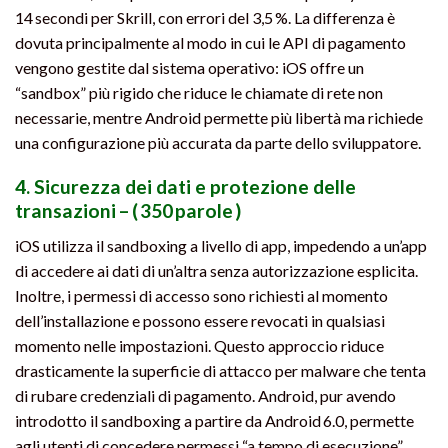
14 secondi per Skrill, con errori del 3,5 %. La differenza è
dovuta principalmente al modo in cui le API di pagamento
vengono gestite dal sistema operativo: iOS offre un
“sandbox” più rigido che riduce le chiamate di rete non
necessarie, mentre Android permette più libertà ma richiede
una configurazione più accurata da parte dello sviluppatore.
4. Sicurezza dei dati e protezione delle
transazioni – ( 350 parole )
iOS utilizza il sandboxing a livello di app, impedendo a un’app
di accedere ai dati di un’altra senza autorizzazione esplicita.
Inoltre, i permessi di accesso sono richiesti al momento
dell’installazione e possono essere revocati in qualsiasi
momento nelle impostazioni. Questo approccio riduce
drasticamente la superficie di attacco per malware che tenta
di rubare credenziali di pagamento. Android, pur avendo
introdotto il sandboxing a partire da Android 6.0, permette
agli utenti di concedere permessi “a tempo di esecuzione”,