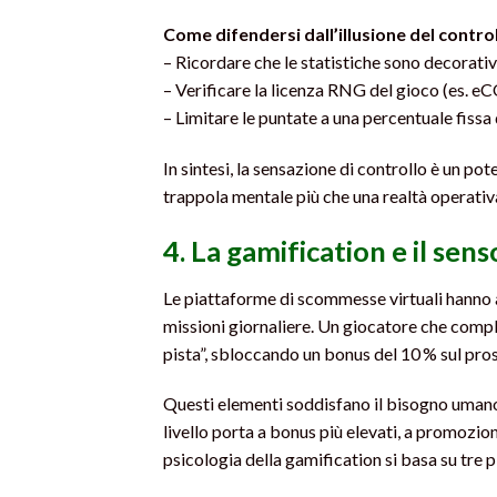
Come difendersi dall’illusione del contro
– Ricordare che le statistiche sono decorativ
– Verificare la licenza RNG del gioco (es. 
– Limitare le puntate a una percentuale fissa
In sintesi, la sensazione di controllo è un p
trappola mentale più che una realtà operativ
4. La gamification e il sen
Le piattaforme di scommesse virtuali hanno ad
missioni giornaliere. Un giocatore che compl
pista”, sbloccando un bonus del 10 % sul pro
Questi elementi soddisfano il bisogno umano
livello porta a bonus più elevati, a promozion
psicologia della gamification si basa su tre 