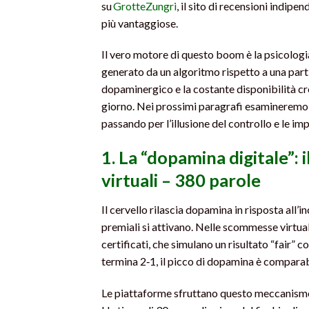
su
GrotteZungri
, il sito di recensioni indip
più vantaggiose.
Il vero motore di questo boom è la psicologi
generato da un algoritmo rispetto a una partit
dopaminergico e la costante disponibilità cre
giorno. Nei prossimi paragrafi esamineremo se
passando per l’illusione del controllo e le imp
1. La “dopamina digitale”:
virtuali – 380 parole
Il cervello rilascia dopamina in risposta all’
premiali si attivano. Nelle scommesse virtual
certificati, che simulano un risultato “fair” 
termina 2‑1, il picco di dopamina è comparabi
Le piattaforme sfruttano questo meccanismo 