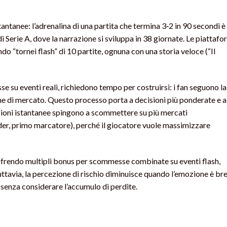
ntanee: l’adrenalina di una partita che termina 3‑2 in 90 secondi è
i Serie A, dove la narrazione si sviluppa in 38 giornate. Le piattaf
o “tornei flash” di 10 partite, ognuna con una storia veloce (“Il
e su eventi reali, richiedono tempo per costruirsi: i fan seguono la
che di mercato. Questo processo porta a decisioni più ponderate e a
ozioni istantanee spingono a scommettere su più mercati
er, primo marcatore), perché il giocatore vuole massimizzare
ffrendo multipli bonus per scommesse combinate su eventi flash,
ttavia, la percezione di rischio diminuisce quando l’emozione è br
 senza considerare l’accumulo di perdite.