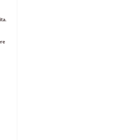
ita.
ere