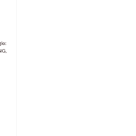
gio:
RNG,