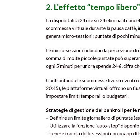
2. L’effetto “tempo libero
La disponibilità 24 ore su 24 elimina il conce
scommessa virtuale durante la pausa caffè, in
genera micro‑sessioni: puntate di pochi minut
Le micro‑sessioni riducono la percezione di r
somma di molte piccole puntate può superar
ogni 5 minuti per un’ora spende 24 €, cifra 
Confrontando le scommesse live su eventi real
20:45), le piattaforme virtuali offrono un flu
impostare limiti temporali o budgetari.
Strategie di gestione del bankroll per le
– Definire un limite giornaliero di puntate (es
– Utilizzare la funzione “auto‑stop” disponib
– Tenere traccia delle sessioni con un’app di