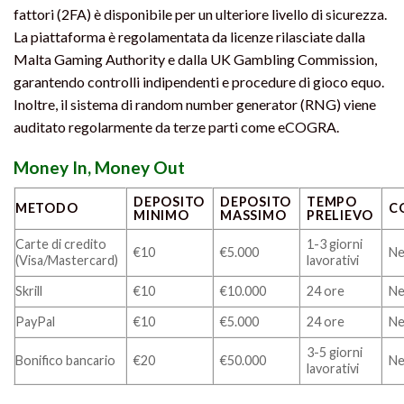
fattori (2FA) è disponibile per un ulteriore livello di sicurezza.
La piattaforma è regolamentata da licenze rilasciate dalla
Malta Gaming Authority e dalla UK Gambling Commission,
garantendo controlli indipendenti e procedure di gioco equo.
Inoltre, il sistema di random number generator (RNG) viene
auditato regolarmente da terze parti come eCOGRA.
Money In, Money Out
DEPOSITO
DEPOSITO
TEMPO
METODO
C
MINIMO
MASSIMO
PRELIEVO
Carte di credito
1-3 giorni
€10
€5.000
Ne
(Visa/Mastercard)
lavorativi
Skrill
€10
€10.000
24 ore
Ne
PayPal
€10
€5.000
24 ore
Ne
3-5 giorni
Bonifico bancario
€20
€50.000
Ne
lavorativi