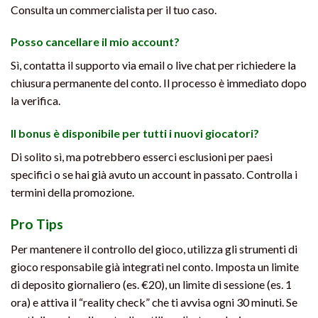
Consulta un commercialista per il tuo caso.
Posso cancellare il mio account?
Sì, contatta il supporto via email o live chat per richiedere la
chiusura permanente del conto. Il processo è immediato dopo
la verifica.
Il bonus è disponibile per tutti i nuovi giocatori?
Di solito sì, ma potrebbero esserci esclusioni per paesi
specifici o se hai già avuto un account in passato. Controlla i
termini della promozione.
Pro Tips
Per mantenere il controllo del gioco, utilizza gli strumenti di
gioco responsabile già integrati nel conto. Imposta un limite
di deposito giornaliero (es. €20), un limite di sessione (es. 1
ora) e attiva il “reality check” che ti avvisa ogni 30 minuti. Se