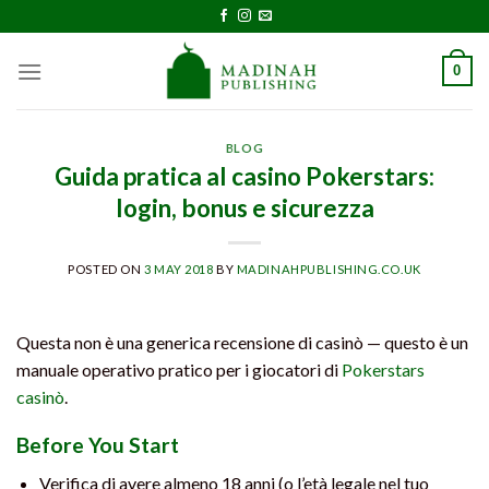
Skip
to
content
0
BLOG
Guida pratica al casino Pokerstars:
login, bonus e sicurezza
POSTED ON
3 MAY 2018
BY
MADINAHPUBLISHING.CO.UK
Questa non è una generica recensione di casinò — questo è un
manuale operativo pratico per i giocatori di
Pokerstars
casinò
.
Before You Start
Verifica di avere almeno 18 anni (o l’età legale nel tuo