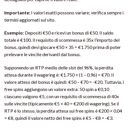
Importante:
I valori esatti possono variare; verifica sempre i
termini aggiornati sul sito.
Esempio:
Depositi €50 e ricevi un bonus di €50. Il saldo
totale è €100. Il requisito di scommessa è 35x l’importo del
bonus, quindi devi giocare €50 × 35 = €1.750 prima di poter
prelevare le vincite derivanti dal bonus.
Supponendo un RTP medio delle slot del 96%, la perdita
attesa durante il wagering è: €1.750 × (1 – 0,96) = €70. Il
valore atteso del bonus è quindi: €50 – €70 = -€20. Tuttavia, i
free spins aggiungono un valore extra: 50 spin a €0,10
ciascuno valgono €5, con un requisito di scommessa di 40x
sulle vincite (tipicamente €5 × 40 = €200 di wagering). Se il
RTP è lo stesso, la perdita attesa sui free spins è €200 × 0,04
= €8, quindi il valore netto dei free spins è €5 – €8 = -€3.