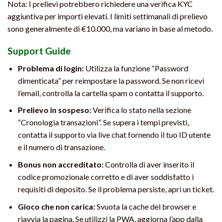
Nota: I prelievi potrebbero richiedere una verifica KYC
aggiuntiva per importi elevati. I limiti settimanali di prelievo
sono generalmente di €10.000, ma variano in base al metodo.
Support Guide
Problema di login:
Utilizza la funzione “Password
dimenticata” per reimpostare la password. Se non ricevi
l’email, controlla la cartella spam o contatta il supporto.
Prelievo in sospeso:
Verifica lo stato nella sezione
“Cronologia transazioni”. Se supera i tempi previsti,
contatta il supporto via live chat fornendo il tuo ID utente
e il numero di transazione.
Bonus non accreditato:
Controlla di aver inserito il
codice promozionale corretto e di aver soddisfatto i
requisiti di deposito. Se il problema persiste, apri un ticket.
Gioco che non carica:
Svuota la cache del browser e
riavvia la pagina. Se utilizzi la PWA, aggiorna l’app dalla