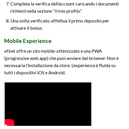
Completa la verifica dell’account caricando i documenti
richiesti nella sezione “Il mio profilo”.
Una volta verificato, effettua il primo deposito per
attivare il bonus.
Mobile Experience
efbet offre un sito mobile-ottimizzato e una PWA
(progressive web app) che puoi avviare dal browser. Non è
necessaria l’installazione da store. L’esperienza è fluida su
tutti i dispositivi iOS e Android.