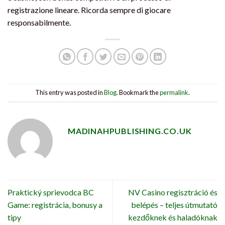
registrazione lineare. Ricorda sempre di giocare
responsabilmente.
This entry was posted in
Blog
. Bookmark the
permalink
.
MADINAHPUBLISHING.CO.UK
Praktický sprievodca BC
NV Casino regisztráció és
Game: registrácia, bonusy a
belépés – teljes útmutató
tipy
kezdőknek és haladóknak