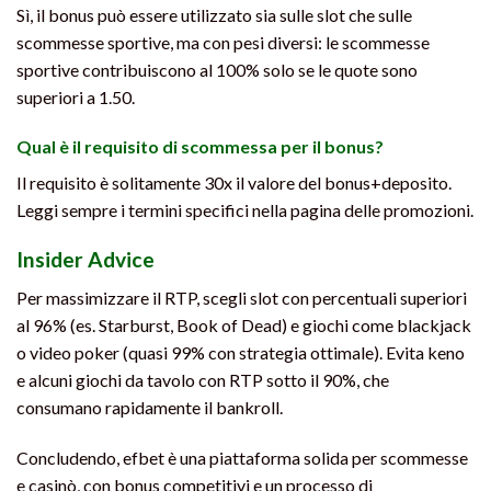
Sì, il bonus può essere utilizzato sia sulle slot che sulle
scommesse sportive, ma con pesi diversi: le scommesse
sportive contribuiscono al 100% solo se le quote sono
superiori a 1.50.
Qual è il requisito di scommessa per il bonus?
Il requisito è solitamente 30x il valore del bonus+deposito.
Leggi sempre i termini specifici nella pagina delle promozioni.
Insider Advice
Per massimizzare il RTP, scegli slot con percentuali superiori
al 96% (es. Starburst, Book of Dead) e giochi come blackjack
o video poker (quasi 99% con strategia ottimale). Evita keno
e alcuni giochi da tavolo con RTP sotto il 90%, che
consumano rapidamente il bankroll.
Concludendo, efbet è una piattaforma solida per scommesse
e casinò, con bonus competitivi e un processo di