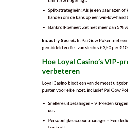
dan 1,5 % hoger ligt.
Split‑strategieën: Als je een paar azen o
handen om de kans op een win‑low‑hand t
Bankroll‑beheer: Zet niet meer dan 5 % van
Industry Secret:
In Pai Gow Poker met een 9
gemiddeld verlies van slechts €3,50 per €100
Hoe Loyal Casino’s VIP‑pr
verbeteren
Loyal Casino biedt een van de meest uitgeb
punten voor elke inzet, inclusief Pai Gow Po
Snellere uitbetalingen – VIP‑leden krijge
uur.
Persoonlijke accountmanager – Een dedic
bankroll.