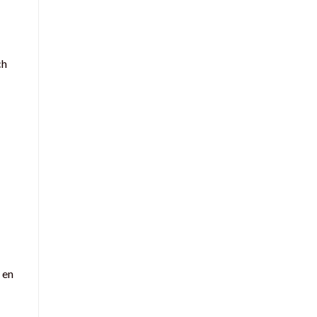
ch
 en