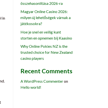
összehasonlítása 2026-ra
Magyar Online Casino 2026:
milyen új lehetőségek várnak a
l in
játékosokra?
Hoe je snel en veilig kunt
storten en opnemen bij Kaasino
Why Online Pokies NZ is the
trusted choice for New Zealand
casino players
Recent Comments
nd.
A WordPress Commenter
on
Hello world!
t