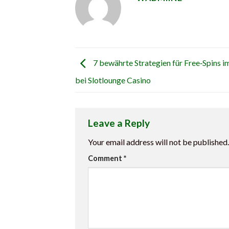
7 bewährte Strategien für Free‑Spins im
bei Slotlounge Casino
Leave a Reply
Your email address will not be published.
Comment
*