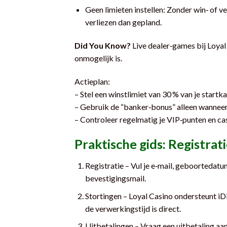
Geen limieten instellen: Zonder win‑ of ve
verliezen dan gepland.
Did You Know?
Live dealer‑games bij Loya
onmogelijk is.
Actieplan:
– Stel een winstlimiet van 30 % van je startkap
– Gebruik de “banker‑bonus” alleen wanneer 
– Controleer regelmatig je VIP‑punten en ca
Praktische gids: Registrati
Registratie – Vul je e‑mail, geboortedatum
bevestigingsmail.
Stortingen – Loyal Casino ondersteunt iDE
de verwerkingstijd is direct.
Uitbetalingen – Vraag een uitbetaling aan