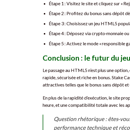
Étape 1 : Visitez le site et cliquez sur « R
Étape 2 : Profitez du bonus sans dépôt d
Étape 3 : Choisissez un jeu HTML5 popu
Étape 4 : Déposez via crypto‑monnaie ou 
Étape 5 : Activez le mode « responsible ga
Conclusion : le futur du jeu
Le passage au HTML5 n’est plus une option, c
rapide, sécurisée et riche en bonus. Stake C
attractives telles que le bonus sans dépôt e
En plus de la rapidité d’exécution, le site pr
heure, et une compatibilité totale avec les a
Question rhétorique : êtes‑vous
performance technique et réco