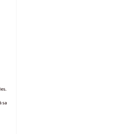
ées.
à sa