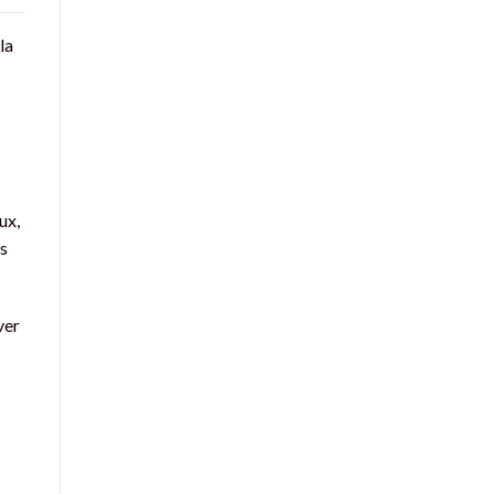
la
ux,
ns
ver