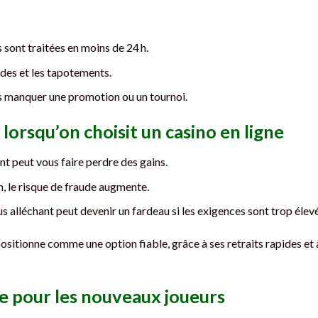
 sont traitées en moins de 24 h.
ades et les tapotements.
is manquer une promotion ou un tournoi.
lorsqu’on choisit un casino en ligne
ent peut vous faire perdre des gains.
on, le risque de fraude augmente.
 alléchant peut devenir un fardeau si les exigences sont trop élev
ositionne comme une option fiable, grâce à ses retraits rapides et 
e pour les nouveaux joueurs