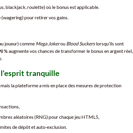
 blackjack, roulette) où le bonus est applicable.
 (wagering) pour retirer vos gains.
r au joueur) comme
Mega Joker
ou
Blood Suckers
lorsqu’ils sont
 % augmente vos chances de transformer le bonus en argent réel,
e.
 l’esprit tranquille
 mais la plateforme a mis en place des mesures de protection
nsactions,
ombres aléatoires (RNG) pour chaque jeu HTML5,
mites de dépôt et auto‑exclusion.