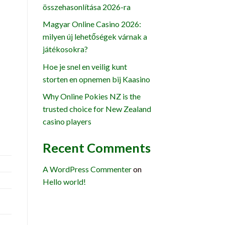
összehasonlítása 2026-ra
Magyar Online Casino 2026:
milyen új lehetőségek várnak a
játékosokra?
Hoe je snel en veilig kunt
storten en opnemen bij Kaasino
Why Online Pokies NZ is the
trusted choice for New Zealand
casino players
Recent Comments
A WordPress Commenter
on
Hello world!