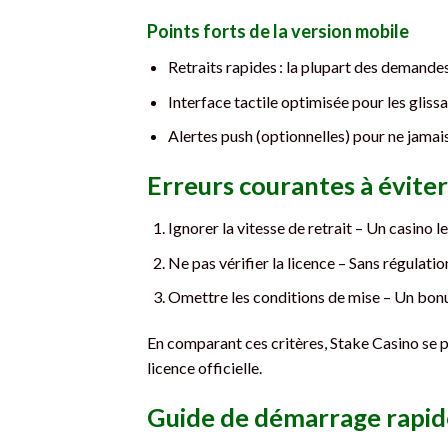
Points forts de la version mobile
Retraits rapides : la plupart des demandes
Interface tactile optimisée pour les gliss
Alertes push (optionnelles) pour ne jama
Erreurs courantes à éviter 
Ignorer la vitesse de retrait – Un casino l
Ne pas vérifier la licence – Sans régulati
Omettre les conditions de mise – Un bonus
En comparant ces critères, Stake Casino se p
licence officielle.
Guide de démarrage rapid