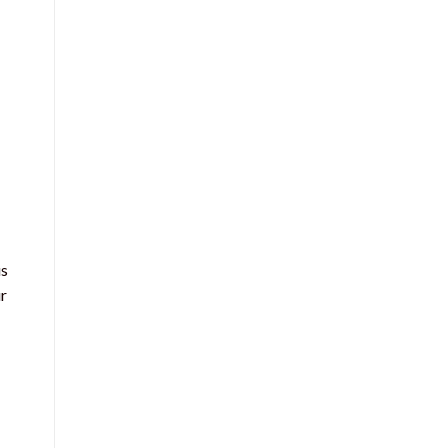
us
ur