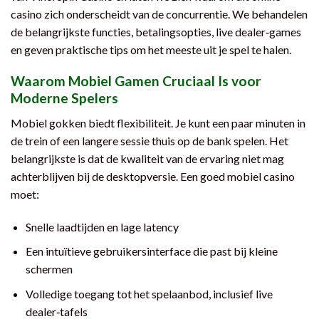
casino zich onderscheidt van de concurrentie. We behandelen
de belangrijkste functies, betalingsopties, live dealer‑games
en geven praktische tips om het meeste uit je spel te halen.
Waarom Mobiel Gamen Cruciaal Is voor
Moderne Spelers
Mobiel gokken biedt flexibiliteit. Je kunt een paar minuten in
de trein of een langere sessie thuis op de bank spelen. Het
belangrijkste is dat de kwaliteit van de ervaring niet mag
achterblijven bij de desktopversie. Een goed mobiel casino
moet:
Snelle laadtijden en lage latency
Een intuïtieve gebruikersinterface die past bij kleine
schermen
Volledige toegang tot het spelaanbod, inclusief live
dealer‑tafels