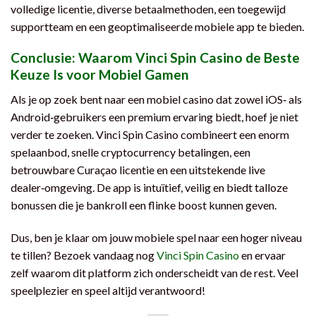
volledige licentie, diverse betaalmethoden, een toegewijd
supportteam en een geoptimaliseerde mobiele app te bieden.
Conclusie: Waarom Vinci Spin Casino de Beste
Keuze Is voor Mobiel Gamen
Als je op zoek bent naar een mobiel casino dat zowel iOS‑ als
Android‑gebruikers een premium ervaring biedt, hoef je niet
verder te zoeken. Vinci Spin Casino combineert een enorm
spelaanbod, snelle cryptocurrency betalingen, een
betrouwbare Curaçao licentie en een uitstekende live
dealer‑omgeving. De app is intuïtief, veilig en biedt talloze
bonussen die je bankroll een flinke boost kunnen geven.
Dus, ben je klaar om jouw mobiele spel naar een hoger niveau
te tillen? Bezoek vandaag nog
Vinci Spin Casino
en ervaar
zelf waarom dit platform zich onderscheidt van de rest. Veel
speelplezier en speel altijd verantwoord!