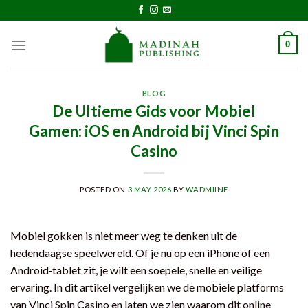
Skip
to
content
0
BLOG
De Ultieme Gids voor Mobiel
Gamen: iOS en Android bij Vinci Spin
Casino
POSTED ON
3 MAY 2026
BY
WADMIINE
Mobiel gokken is niet meer weg te denken uit de
hedendaagse speelwereld. Of je nu op een iPhone of een
Android‑tablet zit, je wilt een soepele, snelle en veilige
ervaring. In dit artikel vergelijken we de mobiele platforms
van Vinci Spin Casino en laten we zien waarom dit online