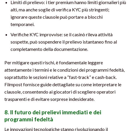
Limiti di prelievo: i tier premium hanno limiti giornalieri più
alti, ma anche soglie di verifica KYC più stringenti;
ignorare queste clausole può portare a blocchi
temporanei.
Verifiche KYC improvvise: se il casinò rileva attività
sospette, può sospendere il prelievo istantaneo fino al
completamento della documentazione.
Per mitigare questi rischi, è fondamentale leggere
attentamente i termini e le condizioni dei programmi fedeltà,
soprattutto le sezioni relative a “fast‑track” e cash‑back.
Filmpost fornisce guide dettagliate su come interpretare le
clausole, consentendo ai giocatori di scegliere operatori
trasparenti e di evitare sorprese indesiderate.
8. Il futuro dei prelievi immediati e dei
programmi fedeltà
Le innovazioni tecnologiche stanno rivoluzionando il