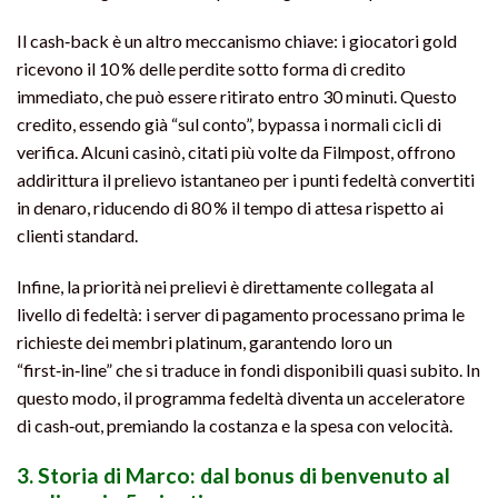
Il cash‑back è un altro meccanismo chiave: i giocatori gold
ricevono il 10 % delle perdite sotto forma di credito
immediato, che può essere ritirato entro 30 minuti. Questo
credito, essendo già “sul conto”, bypassa i normali cicli di
verifica. Alcuni casinò, citati più volte da Filmpost, offrono
addirittura il prelievo istantaneo per i punti fedeltà convertiti
in denaro, riducendo di 80 % il tempo di attesa rispetto ai
clienti standard.
Infine, la priorità nei prelievi è direttamente collegata al
livello di fedeltà: i server di pagamento processano prima le
richieste dei membri platinum, garantendo loro un
“first‑in‑line” che si traduce in fondi disponibili quasi subito. In
questo modo, il programma fedeltà diventa un acceleratore
di cash‑out, premiando la costanza e la spesa con velocità.
3. Storia di Marco: dal bonus di benvenuto al