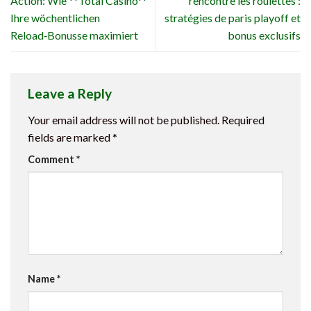
Action: Wie **Total Casino**
rencontre les roulettes :
Ihre wöchentlichen
stratégies de paris playoff et
Reload‑Bonusse maximiert
bonus exclusifs
Leave a Reply
Your email address will not be published.
Required
fields are marked
*
Comment
*
Name
*