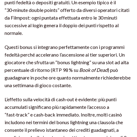
punti fedeltà o depositi gratuiti. Un esempio tipico è il
“30‑minute double points” offerto da diversi operatori citati
da Filmpost: ogni puntata effettuata entro le 30 minuti
successive al login genera il doppio dei punti rispetto al
normale.
Questi bonus si integrano perfettamente con i programmi
fedeltà perché accelerano l’ascensione ai tier superiori. Un
giocatore che sfrutta un “bonus lightning” su una slot ad alta
percentuale di ritorno (RTP 98 % su
Book of Dead
) può
guadagnare in poche ore quanto normalmente richiederebbe
una settimana di gioco costante.
L’effetto sulla velocità di cash‑out è evidente: più punti
accumulati significano più rapidamente l’accesso a
“fast‑track” e cash‑back immediato. Inoltre, molti casinò
includono nei termini del bonus lightning una clausola che
consente il prelievo istantaneo dei crediti guadagnati, a