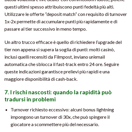
questi ultimi spesso attribuiscono punti fedeltà più alti.
Utilizzare le offerte “deposit match” con requisito di turnover
1x‑2x permette di accumulare punti più rapidamente e di
passare al tier successivo in meno tempo.
Un altro trucco efficace è quello di richiedere l’upgrade del
tier non appena si supera la soglia di punti: molti casinò,
inclusi quelli recensiti da Filmpost, inviano un’email
automatica che sblocca il fast‑track entro 24 ore. Seguire
queste indicazioni garantisce prelievi più rapidi e una
maggiore disponibilità di cash‑back.
7. I rischi nascosti: quando la rapidità può
tradursi in problemi
Turnover richiesto eccessivo: alcuni bonus lightning
impongono un turnover di 30x, che può spingere il
giocatore a scommettere più del necessario.