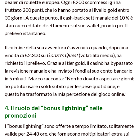
dealer di roulette europea. Ogni €200 scommessi gli ha
fruttato 200 punti, che lo hanno portato al livello gold entro
30 giorni. A questo punto, il cash‑back settimanale del 10 % è
stato accreditato direttamente sul suo wallet, pronto per il
prelievo istantaneo.
Il culmine della sua avventura è avvenuto quando, dopo una
vincita di €2.300 su
Gonzo’s Quest
(volatilità media), ha
richiesto il prelievo. Grazie al tier gold, il casinò ha bypassato
la revisione manuale e ha inviato i fondi al suo conto bancario
in 5 minuti. Marco racconta: “Non ho dovuto aspettare giorni;
ho potuto usare i soldi subito per le spese quotidiane, e
questo ha trasformato la mia percezione del gioco online.”
4. Il ruolo dei “bonus lightning” nelle
promozioni
I “bonus lightning” sono offerte a tempo limitato, solitamente
valide per 24‑48 ore, che forniscono moltiplicatori extra sui