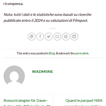
ricompensa.
Nota: tutti i dati e le statistiche sono basati su ricerche
pubblicate entro il 2024 e su valutazioni di Filmpost.
This entry was posted in
Blog
. Bookmark the
permalink
.
WADMIINE
Bonusstrategien für Dauer-
Quand le parquet NBA