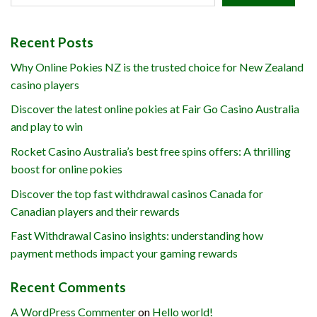
Recent Posts
Why Online Pokies NZ is the trusted choice for New Zealand
casino players
Discover the latest online pokies at Fair Go Casino Australia
and play to win
Rocket Casino Australia’s best free spins offers: A thrilling
boost for online pokies
Discover the top fast withdrawal casinos Canada for
Canadian players and their rewards
Fast Withdrawal Casino insights: understanding how
payment methods impact your gaming rewards
Recent Comments
A WordPress Commenter
on
Hello world!