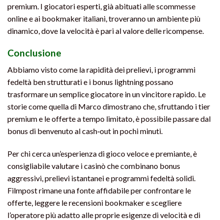
premium. I giocatori esperti, già abituati alle scommesse
online e ai bookmaker italiani, troveranno un ambiente più
dinamico, dove la velocità è pari al valore delle ricompense.
Conclusione
Abbiamo visto come la rapidità dei prelievi, i programmi
fedeltà ben strutturati e i bonus lightning possano
trasformare un semplice giocatore in un vincitore rapido. Le
storie come quella di Marco dimostrano che, sfruttando i tier
premium e le offerte a tempo limitato, è possibile passare dal
bonus di benvenuto al cash‑out in pochi minuti.
Per chi cerca un’esperienza di gioco veloce e premiante, è
consigliabile valutare i casinò che combinano bonus
aggressivi, prelievi istantanei e programmi fedeltà solidi.
Filmpost rimane una fonte affidabile per confrontare le
offerte, leggere le recensioni bookmaker e scegliere
l’operatore più adatto alle proprie esigenze di velocità e di