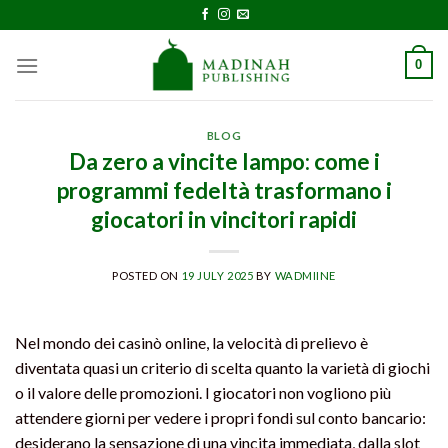
Skip
to
content
0
BLOG
Da zero a vincite lampo: come i
programmi fedeltà trasformano i
giocatori in vincitori rapidi
POSTED ON
19 JULY 2025
BY
WADMIINE
Nel mondo dei casinò online, la velocità di prelievo è
diventata quasi un criterio di scelta quanto la varietà di giochi
o il valore delle promozioni. I giocatori non vogliono più
attendere giorni per vedere i propri fondi sul conto bancario:
desiderano la sensazione di una vincita immediata, dalla slot