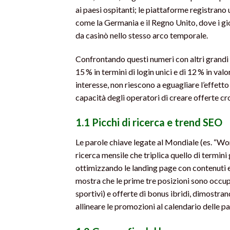
ai paesi ospitanti; le piattaforme registrano
come la Germania e il Regno Unito, dove i gio
da casinò nello stesso arco temporale.
Confrontando questi numeri con altri grandi 
15 % in termini di login unici e di 12 % in va
interesse, non riescono a eguagliare l’effetto
capacità degli operatori di creare offerte cro
1.1 Picchi di ricerca e trend SEO
Le parole chiave legate al Mondiale (es. “W
ricerca mensile che triplica quello di termin
ottimizzando le landing page con contenuti ed
mostra che le prime tre posizioni sono occ
sportivi) e offerte di bonus ibridi, dimostran
allineare le promozioni al calendario delle pa