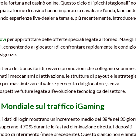
e la fortuna nei casinò online. Questo ciclo di “picchi stagionali” no
e piattaforme di casinò hanno imparato a cavalcare l’onda, lanciand
ando esperienze live‑dealer a tema e, più recentemente, introducen
ovi
per approfittare delle offerte speciali legate al torneo. Naviglil
li, consentendo ai giocatori di confrontare rapidamente le condizio
esigenze.
ontiera dei bonus ibridi, ovvero promozioni che collegano scomme
ati i meccanismi di attivazione, le strutture di payout e le strategi
 per massimizzare il valore percepito dal giocatore, senza
ospettive future legate all’evoluzione tecnologica del settore.
l Mondiale sul traffico iGaming
, i dati di login mostrano un incremento medio del 38 % nei 30 gior
 superano il 70 % durante le fasi ad eliminazione diretta. I depositi
eriodo di riferimento (mese precedente). Questo slancio non è limit