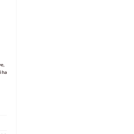
e,
i ha