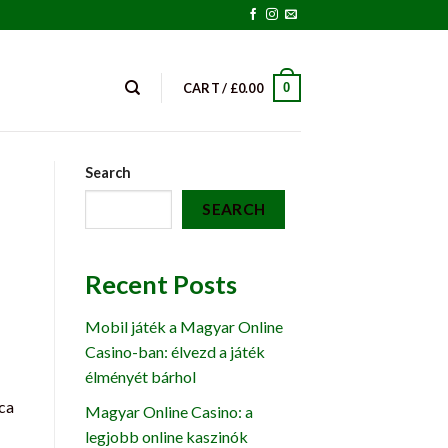
0
CART /
£
0.00
Search
SEARCH
Recent Posts
Mobil játék a Magyar Online
Casino-ban: élvezd a játék
élményét bárhol
ica
Magyar Online Casino: a
legjobb online kaszinók