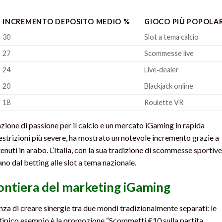
INCREMENTO DEPOSITO MEDIO %
GIOCO PIÙ POPOLA
30
Slot a tema calcio
27
Scommesse live
24
Live‑dealer
20
Blackjack online
18
Roulette VR
zione di passione per il calcio e un mercato iGaming in rapida
restrizioni più severe, ha mostrato un notevole incremento grazie a
nuti in arabo. L’Italia, con la sua tradizione di scommesse sportive
ano dal betting alle slot a tema nazionale.
frontiera del marketing iGaming
enza di creare sinergie tra due mondi tradizionalmente separati: le
 tipico esempio è la promozione “Scommetti €10 sulla partita