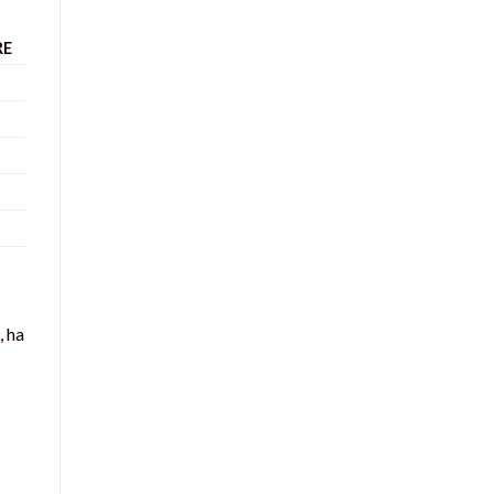
RE
, ha