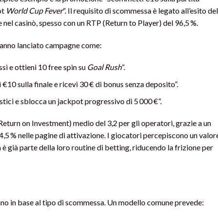
ot
World Cup Fever
”. Il requisito di scommessa è legato all’esito del
le nel casinò, spesso con un RTP (Return to Player) del 96,5 %.
vi hanno lanciato campagne come:
i e ottieni 10 free spin su
Goal Rush
”.
0 sulla finale e ricevi 30 € di bonus senza deposito”.
tici e sblocca un jackpot progressivo di 5 000 €”.
eturn on Investment) medio del 3,2 per gli operatori, grazie a un
,5 % nelle pagine di attivazione. I giocatori percepiscono un valor
già parte della loro routine di betting, riducendo la frizione per
ariano in base al tipo di scommessa. Un modello comune prevede: