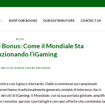
SHOP OUR BOOKS
OUR DISTRIBUTORS
CONTACT US
BLOG
e Bonus: Come il Mondiale Sta
uzionando l’iGaming
D ON
15 DECEMBER 2025
BY
WADMIINE
iotica con il gioco d’azzardo. Dalle scommesse sui campionati
i tornei hanno tradizionalmente generato ondate di interesse che si
 dei siti di iGaming. Il Mondiale, con la sua portata globale, amplif
 i monitor, aprono i portafogli e cercano offerte che combinino la