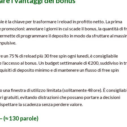
are i vantaggi dei bonus
 è la chiave per trasformare i reload in profitto netto. La prima
promozioni: annotare i giorni in cui scade il bonus, la quantità di f
 permette di programmare il deposito in modo da sfruttare al mass
mpulsive.
e un 75 % di reload più 30 free spin ogni lunedì, è consigliabile
e l’accesso al bonus. Un budget settimanale di €200, suddiviso in t
equisiti di deposito minimo e di mantenere un flusso di free spin
 una finestra di utilizzo limitata (solitamente 48 ore). È consigliab
ri gratuiti, evitando distrazioni che possano portare a decisioni
 rispettare la scadenza senza perdere valore.
— (≈ 130 parole)