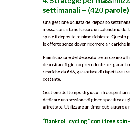
4. Strategie per massimizz
settimanali — (420 parole)
Una gestione oculata del deposito settimanale
mossa consiste nel creare un calendario delle 
spin e il deposito minimo richiesto. Questo
le offerte senza dover ricorrere a ricariche i
Pianificazione del deposito: se un casinò offr
depositare il giorno precedente per garantir
ricariche da €66, garantisce di rispettare i r
costante.
Gestione del tempo di gioco: i free spin hanno
dedicare una sessione di gioco specifica ai gi
affrettate. Utilizzare un timer può aiutare a
“Bankroll‑cycling” con i free spin 