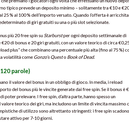
 che premiano i giocatori ogni volta che effettuano un nuovo depo
nismo tipico prevede un deposito minimo – solitamente tra €10 e €20
l 25 % al 100 % dell’importo versato. Quando l’offerta è arricchita
determinato di giri gratuiti su una o più slot selezionate.
us più 20 free spin su
Starburst
per ogni deposito settimanale di
€20 di bonus e 20 giri gratuiti, con un valore teorico di circa €0,2
reload plus” che combinano una percentuale più alta (fino al 75 %) c
ta volatilità come
Gonzo’s Quest
o
Book of Dead
.
 120 parole)
no il valore del bonus in un obbligo di gioco. In media, i reload
orto del bonus più le vincite generate dai free spin. Se il bonus è 
poter prelevare. I free spin, d’altra parte, hanno spesso un
 valore teorico dei giri, ma includono un limite di vincita massimo 
pistiche di utilizzo sono altrettanto stringenti: i free spin scadon
tare attivo per 7‑10 giorni.