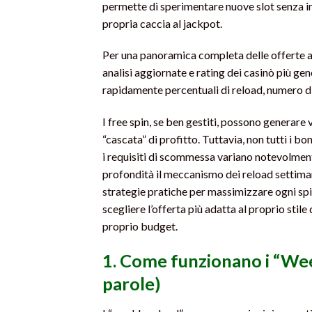
permette di sperimentare nuove slot senza in
propria caccia al jackpot.
Per una panoramica completa delle offerte att
analisi aggiornate e rating dei casinò più ge
rapidamente percentuali di reload, numero di
I free spin, se ben gestiti, possono generare v
“cascata” di profitto. Tuttavia, non tutti i b
i requisiti di scommessa variano notevolmente
profondità il meccanismo dei reload settiman
strategie pratiche per massimizzare ogni spin 
scegliere l’offerta più adatta al proprio stile
proprio budget.
1. Come funzionano i “Week
parole)