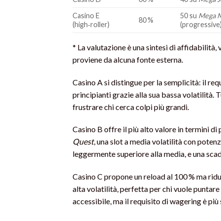
Casino E
50 su
Mega 
80 %
(high‑roller)
(progressive
* La valutazione è una sintesi di affidabilità
proviene da alcuna fonte esterna.
Casino A si distingue per la semplicità: il requ
principianti grazie alla sua bassa volatilità. Tu
frustrare chi cerca colpi più grandi.
Casino B offre il più alto valore in termini d
Quest
, una slot a media volatilità con potenz
leggermente superiore alla media, e una scade
Casino C propone un reload al 100 % ma riduce
alta volatilità, perfetta per chi vuole puntar
accessibile, ma il requisito di wagering è più