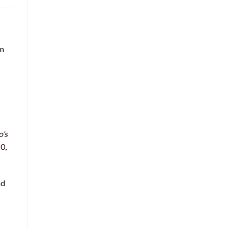
on
’s
20,
ad