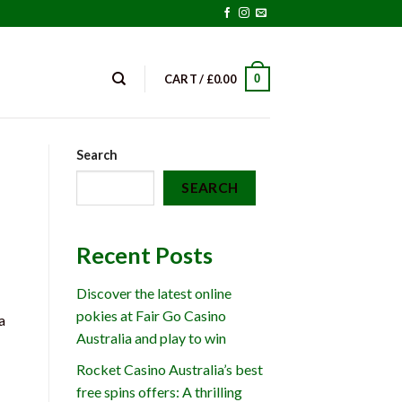
0
CART /
£
0.00
Search
SEARCH
Recent Posts
Discover the latest online
pokies at Fair Go Casino
a
Australia and play to win
Rocket Casino Australia’s best
free spins offers: A thrilling