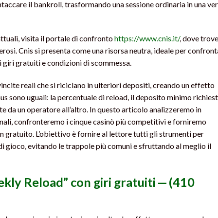
taccare il bankroll, trasformando una sessione ordinaria in una ver
uali, visita il portale di confronto
https://www.cnis.it/
, dove trove
nerosi. Cnis si presenta come una risorsa neutra, ideale per confron
 giri gratuiti e condizioni di scommessa.
incite reali che si riciclano in ulteriori depositi, creando un effetto
onus sono uguali: la percentuale di reload, il deposito minimo richies
 da un operatore all’altro. In questo articolo analizzeremo in
ali, confronteremo i cinque casinò più competitivi e forniremo
gratuito. L’obiettivo è fornire al lettore tutti gli strumenti per
 di gioco, evitando le trappole più comuni e sfruttando al meglio il
ly Reload” con giri gratuiti — (410