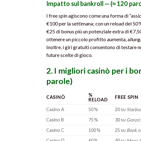
Impatto sul bankroll — (≈ 120 par
I free spin agiscono come una forma di “assi
€100 per la settimana; con un reload del 50 %
€25 di bonus più un potenziale extra di €7,50 
ottenere un piccolo profitto aumenta, allunga
Inoltre, i giri gratuiti consentono di testare 
future scelte di gioco.
2. I migliori casinò per i 
parole)
%
CASINÒ
FREE SPIN
RELOAD
Casino A
50 %
20 su
Starbu
Casino B
75 %
30 su
Gonzo’
Casino C
100 %
25 su
Book o
Casino D
60 %
40 su
Mega J