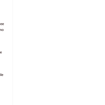
ree
imo
re
ile