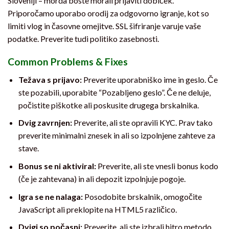
Sloveniji – morda boste morali prijaviti dobiček.
Priporočamo uporabo orodij za odgovorno igranje, kot so
limiti vlog in časovne omejitve. SSL šifriranje varuje vaše
podatke. Preverite tudi politiko zasebnosti.
Common Problems & Fixes
Težava s prijavo:
Preverite uporabniško ime in geslo. Če
ste pozabili, uporabite “Pozabljeno geslo”. Če ne deluje,
počistite piškotke ali poskusite drugega brskalnika.
Dvig zavrnjen:
Preverite, ali ste opravili KYC. Prav tako
preverite minimalni znesek in ali so izpolnjene zahteve za
stave.
Bonus se ni aktiviral:
Preverite, ali ste vnesli bonus kodo
(če je zahtevana) in ali depozit izpolnjuje pogoje.
Igra se ne nalaga:
Posodobite brskalnik, omogočite
JavaScript ali preklopite na HTML5 različico.
Dvigi so počasni:
Preverite, ali ste izbrali hitro metodo