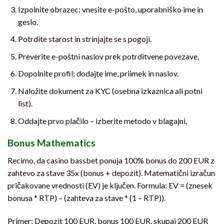
Izpolnite obrazec: vnesite e-pošto, uporabniško ime in
geslo.
Potrdite starost in strinjajte se s pogoji.
Preverite e-poštni naslov prek potrditvene povezave.
Dopolnite profil: dodajte ime, priimek in naslov.
Naložite dokument za KYC (osebna izkaznica ali potni
list).
Oddajte prvo plačilo – izberite metodo v blagajni.
Bonus Mathematics
Recimo, da casino bassbet ponuja 100% bonus do 200 EUR z
zahtevo za stave 35x (bonus + depozit). Matematični izračun
pričakovane vrednosti (EV) je ključen. Formula: EV = (znesek
bonusa * RTP) – (zahteva za stave * (1 – RTP)).
Primer: Depozit 100 EUR, bonus 100 EUR, skupaj 200 EUR