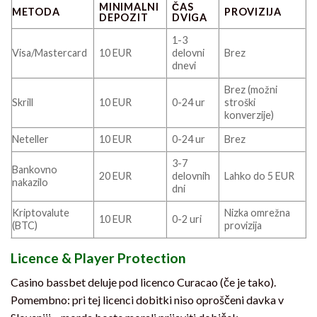
MINIMALNI
ČAS
METODA
PROVIZIJA
DEPOZIT
DVIGA
1-3
Visa/Mastercard
10 EUR
delovni
Brez
dnevi
Brez (možni
Skrill
10 EUR
0-24 ur
stroški
konverzije)
Neteller
10 EUR
0-24 ur
Brez
3-7
Bankovno
20 EUR
delovnih
Lahko do 5 EUR
nakazilo
dni
Kriptovalute
Nizka omrežna
10 EUR
0-2 uri
(BTC)
provizija
Licence & Player Protection
Casino bassbet deluje pod licenco Curacao (če je tako).
Pomembno: pri tej licenci dobitki niso oproščeni davka v