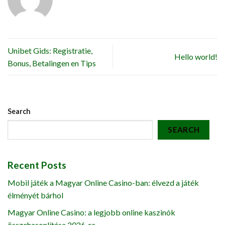
Unibet Gids: Registratie,
Hello world!
Bonus, Betalingen en Tips
Search
SEARCH
Recent Posts
Mobil játék a Magyar Online Casino-ban: élvezd a játék
élményét bárhol
Magyar Online Casino: a legjobb online kaszinók
összehasonlítása 2026-ra