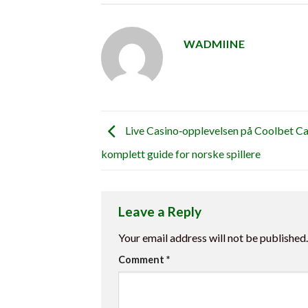
WADMIINE
Live Casino‑opplevelsen på Coolbet Ca
komplett guide for norske spillere
Leave a Reply
Your email address will not be published.
Comment
*