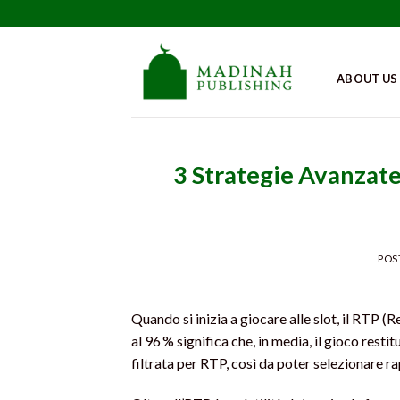
Skip
to
content
ABOUT US
3 Strategie Avanzat
POS
Quando si inizia a giocare alle slot, il RTP (
al 96 % significa che, in media, il gioco rest
filtrata per RTP, così da poter selezionare r