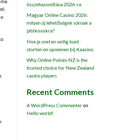
o ma
összehasonlítása 2026-ra
nti
Magyar Online Casino 2026:
co
milyen új lehetőségek várnak a
játékosokra?
to
Hoe je snel en veilig kunt
storten en opnemen bij Kaasino
Why Online Pokies NZ is the
trusted choice for New Zealand
s
casino players
Recent Comments
A WordPress Commenter
on
Hello world!
o