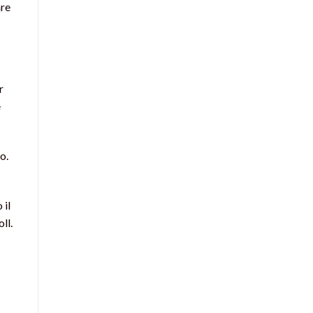
are
r
è
o.
 il
ll.