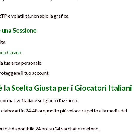
RTP e volatilità, non solo la grafica.
e una Sessione
lta.
co Casino
.
la tua area personale.
proteggere il tuo account.
a Scelta Giusta per i Giocatori Italiani
 normative italiane sul gioco d’azzardo.
elaborati in 24‑48 ore, molto più veloce rispetto alla media del
porto è disponibile 24 ore su 24 via chat e telefono.