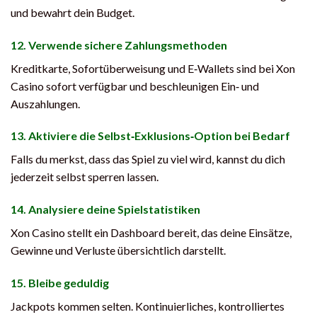
und bewahrt dein Budget.
12. Verwende sichere Zahlungsmethoden
Kreditkarte, Sofortüberweisung und E‑Wallets sind bei Xon
Casino sofort verfügbar und beschleunigen Ein‑ und
Auszahlungen.
13. Aktiviere die Selbst‑Exklusions‑Option bei Bedarf
Falls du merkst, dass das Spiel zu viel wird, kannst du dich
jederzeit selbst sperren lassen.
14. Analysiere deine Spielstatistiken
Xon Casino stellt ein Dashboard bereit, das deine Einsätze,
Gewinne und Verluste übersichtlich darstellt.
15. Bleibe geduldig
Jackpots kommen selten. Kontinuierliches, kontrolliertes