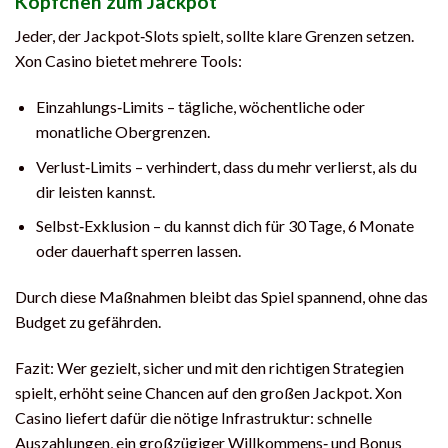
Köpfchen zum Jackpot
Jeder, der Jackpot‑Slots spielt, sollte klare Grenzen setzen.
Xon Casino bietet mehrere Tools:
Einzahlungs‑Limits – tägliche, wöchentliche oder
monatliche Obergrenzen.
Verlust‑Limits – verhindert, dass du mehr verlierst, als du
dir leisten kannst.
Selbst‑Exklusion – du kannst dich für 30 Tage, 6 Monate
oder dauerhaft sperren lassen.
Durch diese Maßnahmen bleibt das Spiel spannend, ohne das
Budget zu gefährden.
Fazit: Wer gezielt, sicher und mit den richtigen Strategien
spielt, erhöht seine Chancen auf den großen Jackpot. Xon
Casino liefert dafür die nötige Infrastruktur: schnelle
Auszahlungen, ein großzügiger Willkommens‑ und Bonus