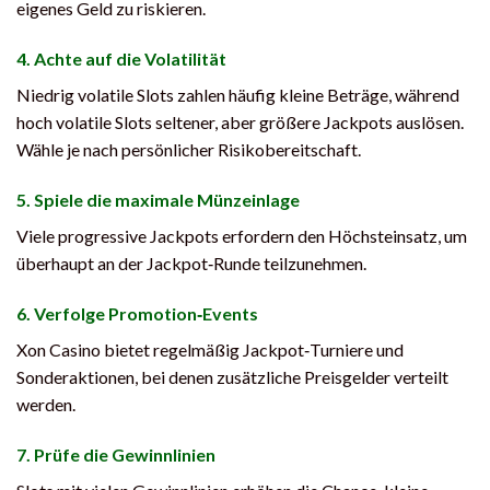
eigenes Geld zu riskieren.
4. Achte auf die Volatilität
Niedrig volatile Slots zahlen häufig kleine Beträge, während
hoch volatile Slots seltener, aber größere Jackpots auslösen.
Wähle je nach persönlicher Risikobereitschaft.
5. Spiele die maximale Münzeinlage
Viele progressive Jackpots erfordern den Höchsteinsatz, um
überhaupt an der Jackpot‑Runde teilzunehmen.
6. Verfolge Promotion‑Events
Xon Casino bietet regelmäßig Jackpot‑Turniere und
Sonderaktionen, bei denen zusätzliche Preisgelder verteilt
werden.
7. Prüfe die Gewinnlinien