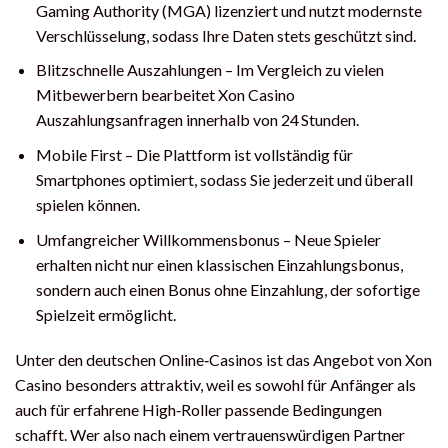
Gaming Authority (MGA) lizenziert und nutzt modernste
Verschlüsselung, sodass Ihre Daten stets geschützt sind.
Blitzschnelle Auszahlungen – Im Vergleich zu vielen
Mitbewerbern bearbeitet Xon Casino
Auszahlungsanfragen innerhalb von 24 Stunden.
Mobile First – Die Plattform ist vollständig für
Smartphones optimiert, sodass Sie jederzeit und überall
spielen können.
Umfangreicher Willkommensbonus – Neue Spieler
erhalten nicht nur einen klassischen Einzahlungsbonus,
sondern auch einen Bonus ohne Einzahlung, der sofortige
Spielzeit ermöglicht.
Unter den deutschen Online‑Casinos ist das Angebot von Xon
Casino besonders attraktiv, weil es sowohl für Anfänger als
auch für erfahrene High‑Roller passende Bedingungen
schafft. Wer also nach einem vertrauenswürdigen Partner