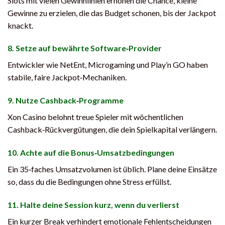
Slots mit vielen Gewinnlinien erhöhen die Chance, kleine
Gewinne zu erzielen, die das Budget schonen, bis der Jackpot
knackt.
8. Setze auf bewährte Software‑Provider
Entwickler wie NetEnt, Microgaming und Play’n GO haben
stabile, faire Jackpot‑Mechaniken.
9. Nutze Cashback‑Programme
Xon Casino belohnt treue Spieler mit wöchentlichen
Cashback‑Rückvergütungen, die dein Spielkapital verlängern.
10. Achte auf die Bonus‑Umsatzbedingungen
Ein 35‑faches Umsatzvolumen ist üblich. Plane deine Einsätze
so, dass du die Bedingungen ohne Stress erfüllst.
11. Halte deine Session kurz, wenn du verlierst
Ein kurzer Break verhindert emotionale Fehlentscheidungen