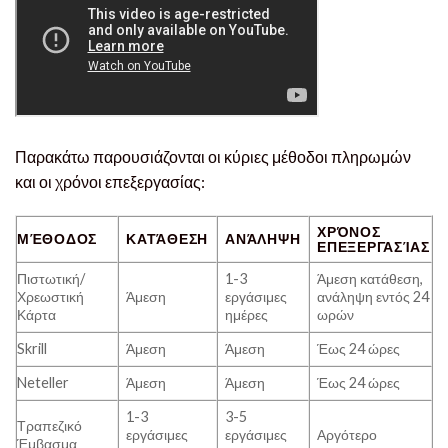
Παρακάτω παρουσιάζονται οι κύριες μέθοδοι πληρωμών
και οι χρόνοι επεξεργασίας:
ΧΡΌΝΟΣ
ΜΈΘΟΔΟΣ
ΚΑΤΆΘΕΣΗ
ΑΝΆΛΗΨΗ
ΕΠΕΞΕΡΓΑΣΊΑΣ
Πιστωτική/
1-3
Άμεση κατάθεση,
Χρεωστική
Άμεση
εργάσιμες
ανάληψη εντός 24
Κάρτα
ημέρες
ωρών
Skrill
Άμεση
Άμεση
Έως 24 ώρες
Neteller
Άμεση
Άμεση
Έως 24 ώρες
1-3
3-5
Τραπεζικό
εργάσιμες
εργάσιμες
Αργότερο
Έμβασμα