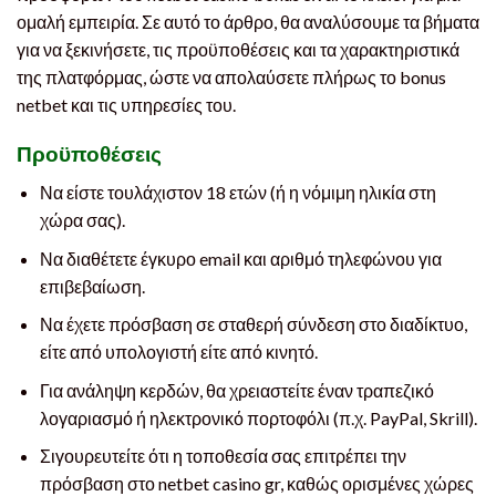
ομαλή εμπειρία. Σε αυτό το άρθρο, θα αναλύσουμε τα βήματα
για να ξεκινήσετε, τις προϋποθέσεις και τα χαρακτηριστικά
της πλατφόρμας, ώστε να απολαύσετε πλήρως το bonus
netbet και τις υπηρεσίες του.
Προϋποθέσεις
Να είστε τουλάχιστον 18 ετών (ή η νόμιμη ηλικία στη
χώρα σας).
Να διαθέτετε έγκυρο email και αριθμό τηλεφώνου για
επιβεβαίωση.
Να έχετε πρόσβαση σε σταθερή σύνδεση στο διαδίκτυο,
είτε από υπολογιστή είτε από κινητό.
Για ανάληψη κερδών, θα χρειαστείτε έναν τραπεζικό
λογαριασμό ή ηλεκτρονικό πορτοφόλι (π.χ. PayPal, Skrill).
Σιγουρευτείτε ότι η τοποθεσία σας επιτρέπει την
πρόσβαση στο netbet casino gr, καθώς ορισμένες χώρες